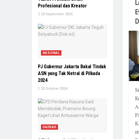
L
Profesional dan Kreator
E
23 September 2025
D
NASIONAL
PJ Gubernur Jakarta Bakal Tindak
ASN yang Tak Netral di Pilkada
2024
S
22 October 2024
K
A
P
K
DAERAH
m