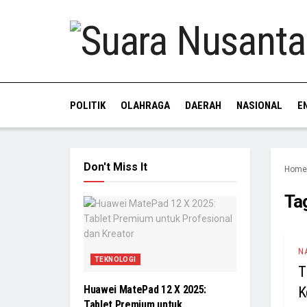
POLITIK
OLAHRAGA
DAERAH
NASIONAL
E
Don't Miss It
Home
Ta
N
TEKNOLOGI
T
Huawei MatePad 12 X 2025:
K
Tablet Premium untuk