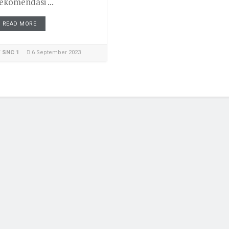
ekomendasi ...
READ MORE
Y
SNC 1
6 September 2023