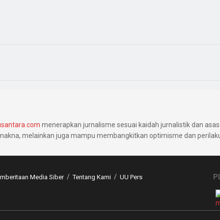
santara.com
menerapkan jurnalisme sesuai kaidah jurnalistik dan asas 
makna, melainkan juga mampu membangkitkan optimisme dan perilaku 
P
beritaan Media Siber
Tentang Kami
UU Pers