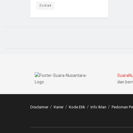
Zodiak
SuaraNu
dan ber
Disclaimer
Karier
Kode Etik
Info Iklan
Pedoman Pem