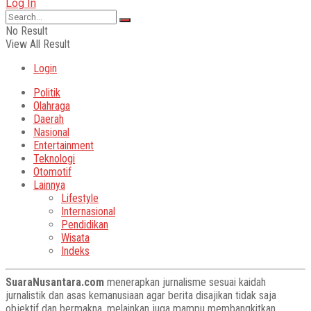
Log In
No Result
View All Result
Login
Politik
Olahraga
Daerah
Nasional
Entertainment
Teknologi
Otomotif
Lainnya
Lifestyle
Internasional
Pendidikan
Wisata
Indeks
SuaraNusantara.com
menerapkan jurnalisme sesuai kaidah
jurnalistik dan asas kemanusiaan agar berita disajikan tidak saja
objektif dan bermakna, melainkan juga mampu membangkitkan