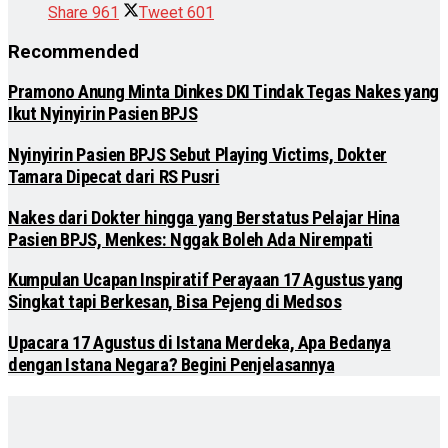
Share
961
Tweet
601
Recommended
Pramono Anung Minta Dinkes DKI Tindak Tegas Nakes yang
Ikut Nyinyirin Pasien BPJS
Nyinyirin Pasien BPJS Sebut Playing Victims, Dokter
Tamara Dipecat dari RS Pusri
Nakes dari Dokter hingga yang Berstatus Pelajar Hina
Pasien BPJS, Menkes: Nggak Boleh Ada Nirempati
Kumpulan Ucapan Inspiratif Perayaan 17 Agustus yang
Singkat tapi Berkesan, Bisa Pejeng di Medsos
Upacara 17 Agustus di Istana Merdeka, Apa Bedanya
dengan Istana Negara? Begini Penjelasannya