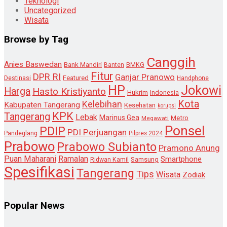
Teknologi
Uncategorized
Wisata
Browse by Tag
Canggih
Anies Baswedan
Bank Mandiri
Banten
BMKG
Fitur
DPR RI
Ganjar Pranowo
Destinasi
Featured
Handphone
HP
Jokowi
Harga
Hasto Kristiyanto
Hukrim
Indonesia
Kota
Kelebihan
Kabupaten Tangerang
Kesehatan
korupsi
KPK
Tangerang
Lebak
Marinus Gea
Metro
Megawati
Ponsel
PDIP
PDI Perjuangan
Pandeglang
Pilpres 2024
Prabowo
Prabowo Subianto
Pramono Anung
Puan Maharani
Ramalan
Smartphone
Samsung
Ridwan Kamil
Spesifikasi
Tangerang
Tips
Wisata
Zodiak
Popular News