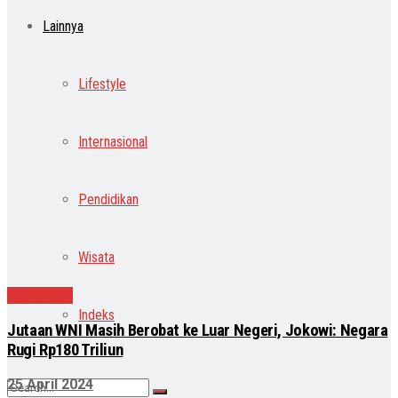
Lainnya
Lifestyle
Internasional
Pendidikan
Wisata
Kesehatan
Indeks
Jutaan WNI Masih Berobat ke Luar Negeri, Jokowi: Negara
Rugi Rp180 Triliun
25 April 2024