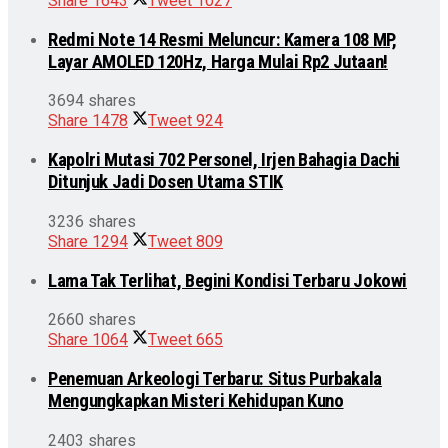
Share
1643
Tweet
1027
Redmi Note 14 Resmi Meluncur: Kamera 108 MP,
Layar AMOLED 120Hz, Harga Mulai Rp2 Jutaan!
3694 shares
Share
1478
Tweet
924
Kapolri Mutasi 702 Personel, Irjen Bahagia Dachi
Ditunjuk Jadi Dosen Utama STIK
3236 shares
Share
1294
Tweet
809
Lama Tak Terlihat, Begini Kondisi Terbaru Jokowi
2660 shares
Share
1064
Tweet
665
Penemuan Arkeologi Terbaru: Situs Purbakala
Mengungkapkan Misteri Kehidupan Kuno
2403 shares