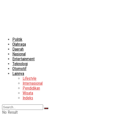
Politik
Olahraga
Daerah
Nasional
Entertainment
Teknologi
Otomotif
Lainnya
Lifestyle
Internasional
Pendidikan
Wisata
Indeks
No Result