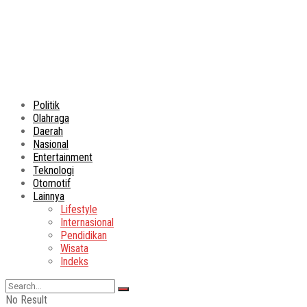
Politik
Olahraga
Daerah
Nasional
Entertainment
Teknologi
Otomotif
Lainnya
Lifestyle
Internasional
Pendidikan
Wisata
Indeks
No Result