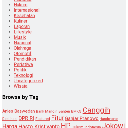
Hukum
Internasional
Kesehatan
Kuliner
Laporan
Lifestyle
Musik
Nasional
Olahraga
Otomotif
Pendidikan
Peristiwa
Politik
Teknologi
Uncategorized
Wisata
Browse by Tag
Canggih
Anies Baswedan
Bank Mandiri
Banten
BMKG
Fitur
DPR RI
Ganjar Pranowo
Destinasi
Featured
Handphone
HP
Jokowi
Harga
Hasto Kristiyanto
Hukrim
Indonesia