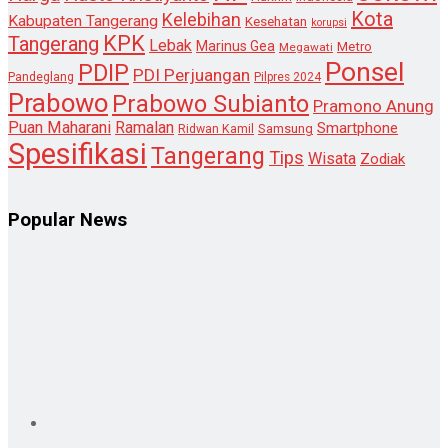
Kota
Kelebihan
Kabupaten Tangerang
Kesehatan
korupsi
KPK
Tangerang
Lebak
Marinus Gea
Metro
Megawati
Ponsel
PDIP
PDI Perjuangan
Pandeglang
Pilpres 2024
Prabowo
Prabowo Subianto
Pramono Anung
Puan Maharani
Ramalan
Smartphone
Samsung
Ridwan Kamil
Spesifikasi
Tangerang
Tips
Wisata
Zodiak
Popular News