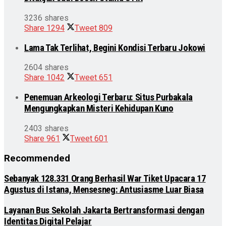
3236 shares
Share
1294
Tweet
809
Lama Tak Terlihat, Begini Kondisi Terbaru Jokowi
2604 shares
Share
1042
Tweet
651
Penemuan Arkeologi Terbaru: Situs Purbakala
Mengungkapkan Misteri Kehidupan Kuno
2403 shares
Share
961
Tweet
601
Recommended
Sebanyak 128.331 Orang Berhasil War Tiket Upacara 17
Agustus di Istana, Mensesneg: Antusiasme Luar Biasa
Layanan Bus Sekolah Jakarta Bertransformasi dengan
Identitas Digital Pelajar