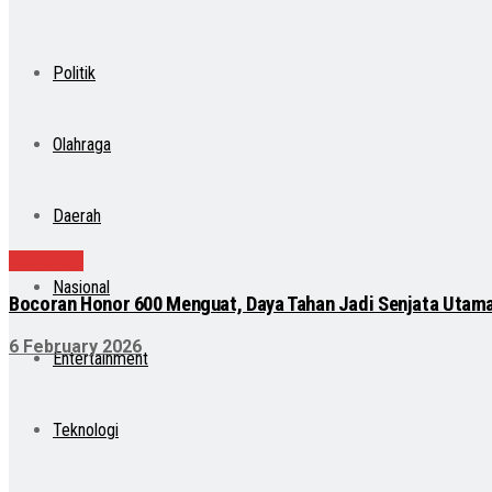
Politik
Olahraga
Daerah
Teknologi
Nasional
Bocoran Honor 600 Menguat, Daya Tahan Jadi Senjata Utama
6 February 2026
Entertainment
Teknologi