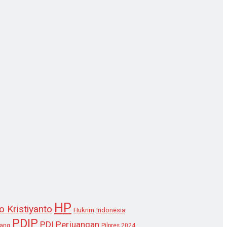
HP
o Kristiyanto
Hukrim
Indonesia
PDIP
PDI Perjuangan
lang
Pilpres 2024