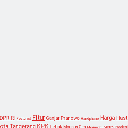
Fitur
Harga
Hast
DPR RI
Ganjar Pranowo
Featured
Handphone
KPK
ota Tangerang
Lebak
Marinus Gea
Metro
Megawati
Pandeg