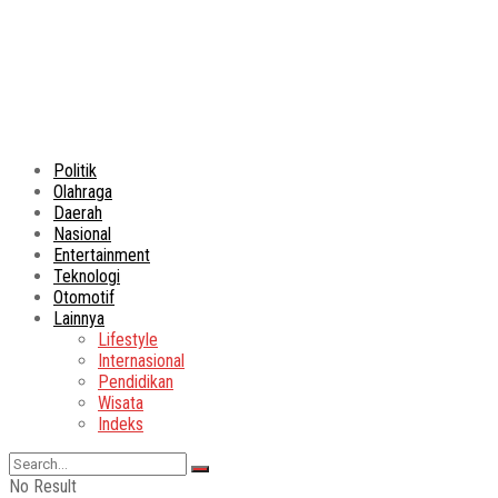
Politik
Olahraga
Daerah
Nasional
Entertainment
Teknologi
Otomotif
Lainnya
Lifestyle
Internasional
Pendidikan
Wisata
Indeks
No Result