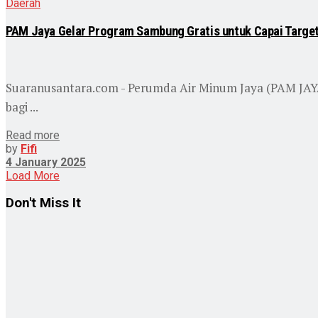
Daerah
PAM Jaya Gelar Program Sambung Gratis untuk Capai Targe
Suaranusantara.com - Perumda Air Minum Jaya (PAM JA
bagi ...
Read more
by
Fifi
4 January 2025
Load More
Don't Miss It