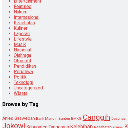
Entertainment
Featured
Hukum
Internasional
Kesehatan
Kuliner
Laporan
Lifestyle
Musik
Nasional
Olahraga
Otomotif
Pendidikan
Peristiwa
Politik
Teknologi
Uncategorized
Wisata
Browse by Tag
Canggih
Anies Baswedan
Bank Mandiri
Destinasi
Banten
BMKG
Jokowi
K
Kelebihan
Kabupaten Tangerang
Kesehatan
korupsi