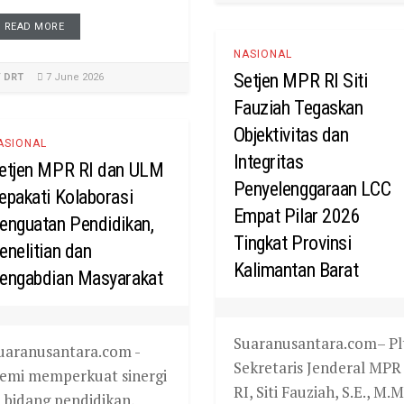
READ MORE
NASIONAL
Setjen MPR RI Siti
Y
DRT
7 June 2026
Fauziah Tegaskan
Objektivitas dan
ASIONAL
Integritas
etjen MPR RI dan ULM
Penyelenggaraan LCC
epakati Kolaborasi
Empat Pilar 2026
enguatan Pendidikan,
Tingkat Provinsi
enelitian dan
Kalimantan Barat
engabdian Masyarakat
Suaranusantara.com– Pl
uaranusantara.com -
Sekretaris Jenderal MPR
emi memperkuat sinergi
RI, Siti Fauziah, S.E., M.M
i bidang pendidikan,