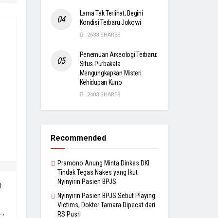
Lama Tak Terlihat, Begini
Kondisi Terbaru Jokowi
2633 SHARES
Penemuan Arkeologi Terbaru:
Situs Purbakala
Mengungkapkan Misteri
Kehidupan Kuno
2403 SHARES
Recommended
Pramono Anung Minta Dinkes DKI
Tindak Tegas Nakes yang Ikut
Nyinyirin Pasien BPJS
t
Nyinyirin Pasien BPJS Sebut Playing
Victims, Dokter Tamara Dipecat dari
.,
RS Pusri