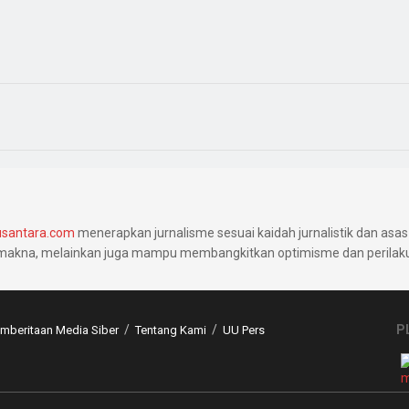
santara.com
menerapkan jurnalisme sesuai kaidah jurnalistik dan asas 
makna, melainkan juga mampu membangkitkan optimisme dan perilaku 
P
beritaan Media Siber
Tentang Kami
UU Pers