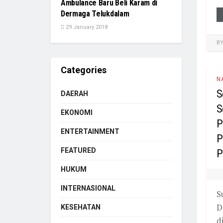
Ambulance Baru Beli Karam di
Dermaga Telukdalam
29 January 2018
B
Categories
N
S
DAERAH
S
EKONOMI
P
ENTERTAINMENT
P
FEATURED
P
HUKUM
INTERNASIONAL
S
D
KESEHATAN
d