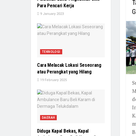
T
Para Pencari Kerja
G
9 January 2023
TEKNOLOGI
Cara Melacak Lokasi Seseorang
atau Perangkat yang Hilang
19 February 2025
S
M
d
I
K
DAERAH
m
Diduga Kapal Bekas, Kapal
B