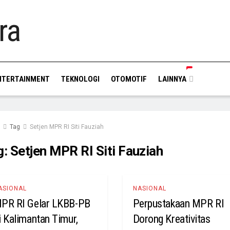
NTERTAINMENT
TEKNOLOGI
OTOMOTIF
LAINNYA
Tag
Setjen MPR RI Siti Fauziah
g:
Setjen MPR RI Siti Fauziah
ASIONAL
NASIONAL
PR RI Gelar LKBB-PB
Perpustakaan MPR RI
i Kalimantan Timur,
Dorong Kreativitas