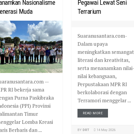
anamkan Nasionalisme
Pegawai Lewat Seni
enerasi Muda
Terrarium
Suaranusantara.com-
Dalam upaya
meningkatkan semangat
literasi dan kreativitas,
serta menanamkan nilai
nilai kebangsaan,
uaranusantara.com —
Perpustakaan MPR RI
PR RI bekerja sama
berkolaborasi dengan
engan Purna Paskibraka
Terramori menggelar ...
ndonesia (PPI) Provinsi
alimantan Timur
READ MORE
enggelar Lomba Kreasi
aris Berbaris dan ...
BY
DRT
14 May 2026