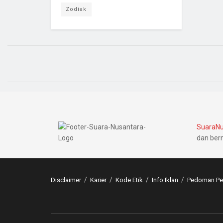
Zodiak
SuaraNu
dan ber
Disclaimer
Karier
Kode Etik
Info Iklan
Pedoman Pem