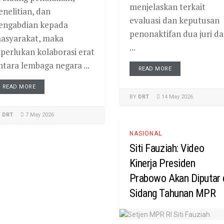
menjelaskan terkait
enelitian, dan
evaluasi dan keputusan
engabdian kepada
penonaktifan dua juri d
asyarakat, maka
...
iperlukan kolaborasi erat
ntara lembaga negara ...
READ MORE
READ MORE
BY
DRT
14 May 2026
Y
DRT
7 May 2026
NASIONAL
Siti Fauziah: Video
Kinerja Presiden
Prabowo Akan Diputar 
Sidang Tahunan MPR