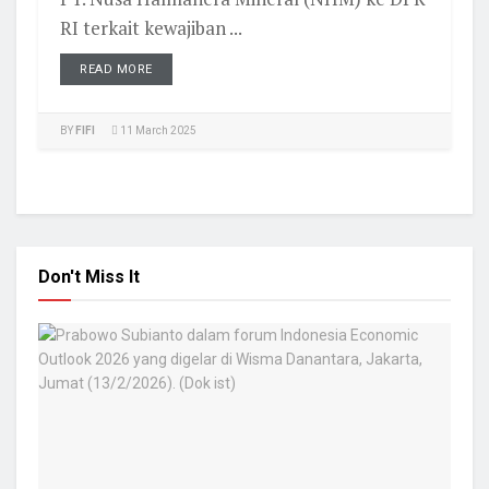
RI terkait kewajiban ...
READ MORE
BY
FIFI
11 March 2025
Don't Miss It