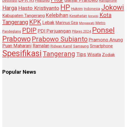
Ganjar Pranowo
Destinasi
Featured
Handphone
HP
Jokowi
Harga
Hasto Kristiyanto
Hukrim
Indonesia
Kota
Kelebihan
Kabupaten Tangerang
Kesehatan
korupsi
KPK
Tangerang
Lebak
Marinus Gea
Metro
Megawati
Ponsel
PDIP
PDI Perjuangan
Pandeglang
Pilpres 2024
Prabowo
Prabowo Subianto
Pramono Anung
Puan Maharani
Ramalan
Smartphone
Samsung
Ridwan Kamil
Spesifikasi
Tangerang
Tips
Wisata
Zodiak
Popular News