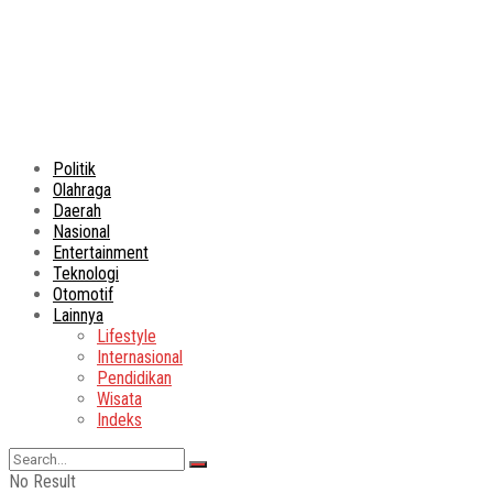
Politik
Olahraga
Daerah
Nasional
Entertainment
Teknologi
Otomotif
Lainnya
Lifestyle
Internasional
Pendidikan
Wisata
Indeks
No Result