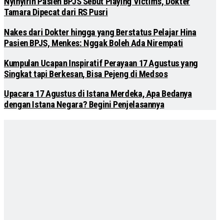
Nyinyirin Pasien BPJS Sebut Playing Victims, Dokter
Tamara Dipecat dari RS Pusri
Nakes dari Dokter hingga yang Berstatus Pelajar Hina
Pasien BPJS, Menkes: Nggak Boleh Ada Nirempati
Kumpulan Ucapan Inspiratif Perayaan 17 Agustus yang
Singkat tapi Berkesan, Bisa Pejeng di Medsos
Upacara 17 Agustus di Istana Merdeka, Apa Bedanya
dengan Istana Negara? Begini Penjelasannya