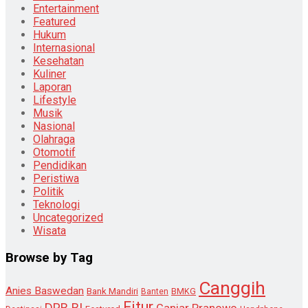
Entertainment
Featured
Hukum
Internasional
Kesehatan
Kuliner
Laporan
Lifestyle
Musik
Nasional
Olahraga
Otomotif
Pendidikan
Peristiwa
Politik
Teknologi
Uncategorized
Wisata
Browse by Tag
Canggih
Anies Baswedan
Bank Mandiri
Banten
BMKG
Fitur
DPR RI