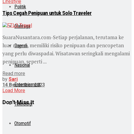
Lifestyle
Politik
Tips Cegah Penipuan untuk Solo Traveler
Olahraga
SuaraNusantara.com-Setiap perjalanan, terutama ke
luar negeri, memiliki risiko penipuan dan pencopetan
Daerah
yang perlu diwaspadai. Wisatawan seringkali mengalami
penipuan, seperti ...
Nasional
Read more
by
Sari
Entertainment
14 December 2023
Load More
Don't Miss It
Teknologi
Otomotif