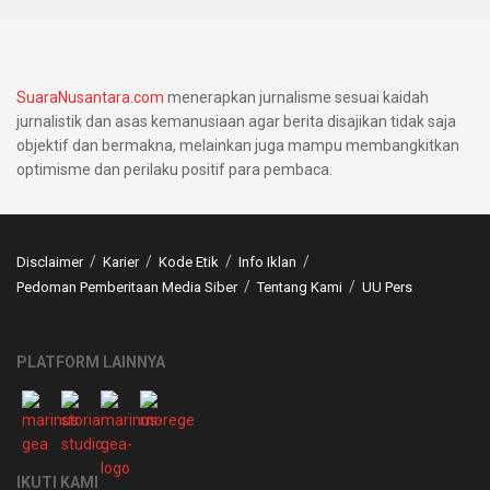
SuaraNusantara.com
menerapkan jurnalisme sesuai kaidah
jurnalistik dan asas kemanusiaan agar berita disajikan tidak saja
objektif dan bermakna, melainkan juga mampu membangkitkan
optimisme dan perilaku positif para pembaca.
Disclaimer
Karier
Kode Etik
Info Iklan
Pedoman Pemberitaan Media Siber
Tentang Kami
UU Pers
PLATFORM LAINNYA
IKUTI KAMI