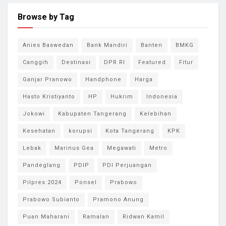
Browse by Tag
Anies Baswedan
Bank Mandiri
Banten
BMKG
Canggih
Destinasi
DPR RI
Featured
Fitur
Ganjar Pranowo
Handphone
Harga
Hasto Kristiyanto
HP
Hukrim
Indonesia
Jokowi
Kabupaten Tangerang
Kelebihan
Kesehatan
korupsi
Kota Tangerang
KPK
Lebak
Marinus Gea
Megawati
Metro
Pandeglang
PDIP
PDI Perjuangan
Pilpres 2024
Ponsel
Prabowo
Prabowo Subianto
Pramono Anung
Puan Maharani
Ramalan
Ridwan Kamil