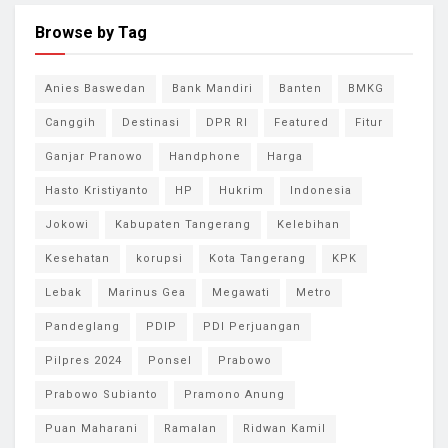
Browse by Tag
Anies Baswedan
Bank Mandiri
Banten
BMKG
Canggih
Destinasi
DPR RI
Featured
Fitur
Ganjar Pranowo
Handphone
Harga
Hasto Kristiyanto
HP
Hukrim
Indonesia
Jokowi
Kabupaten Tangerang
Kelebihan
Kesehatan
korupsi
Kota Tangerang
KPK
Lebak
Marinus Gea
Megawati
Metro
Pandeglang
PDIP
PDI Perjuangan
Pilpres 2024
Ponsel
Prabowo
Prabowo Subianto
Pramono Anung
Puan Maharani
Ramalan
Ridwan Kamil