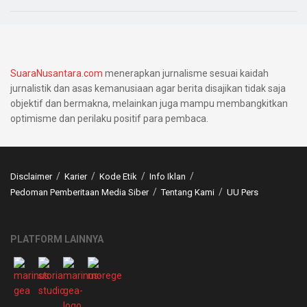
SuaraNusantara.com
menerapkan jurnalisme sesuai kaidah
jurnalistik dan asas kemanusiaan agar berita disajikan tidak saja
objektif dan bermakna, melainkan juga mampu membangkitkan
optimisme dan perilaku positif para pembaca.
Disclaimer
Karier
Kode Etik
Info Iklan
Pedoman Pemberitaan Media Siber
Tentang Kami
UU Pers
PLATFORM LAINNYA