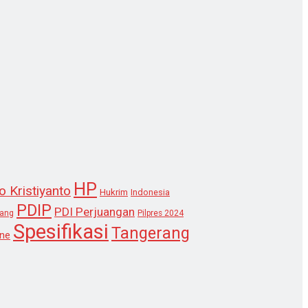
HP
o Kristiyanto
Hukrim
Indonesia
PDIP
PDI Perjuangan
lang
Pilpres 2024
Spesifikasi
Tangerang
ne