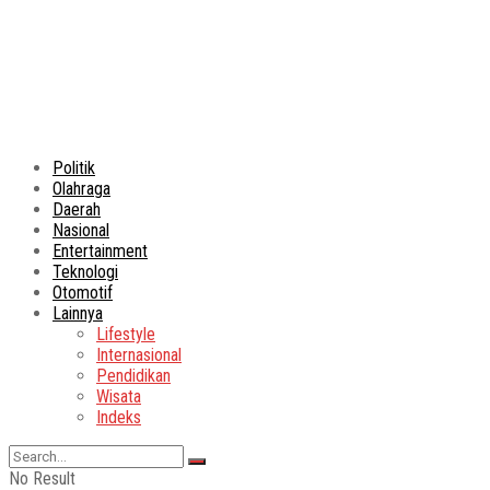
Politik
Olahraga
Daerah
Nasional
Entertainment
Teknologi
Otomotif
Lainnya
Lifestyle
Internasional
Pendidikan
Wisata
Indeks
No Result