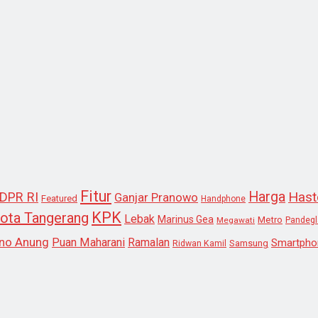
Fitur
Harga
Hast
DPR RI
Ganjar Pranowo
Featured
Handphone
KPK
ota Tangerang
Lebak
Marinus Gea
Metro
Megawati
Pandeg
no Anung
Puan Maharani
Ramalan
Smartpho
Samsung
Ridwan Kamil