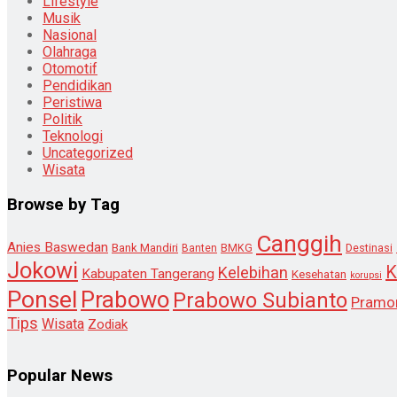
Lifestyle
Musik
Nasional
Olahraga
Otomotif
Pendidikan
Peristiwa
Politik
Teknologi
Uncategorized
Wisata
Browse by Tag
Canggih
Anies Baswedan
Bank Mandiri
Destinasi
Banten
BMKG
Jokowi
K
Kelebihan
Kabupaten Tangerang
Kesehatan
korupsi
Ponsel
Prabowo
Prabowo Subianto
Pramo
Tips
Wisata
Zodiak
Popular News