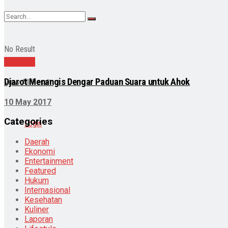
No Result
Nasional
Djarot Menangis Dengar Paduan Suara untuk Ahok
View All Result
10 May 2017
Categories
Login
Daerah
Ekonomi
Entertainment
Featured
Hukum
Internasional
Kesehatan
Kuliner
Laporan