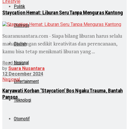
Lifestyle
Politik
Staycation Hemat: Liburan Seru Tanpa Menguras Kantong
Olahraga
Suaranusantara.com - Siapa bilang liburan harus selalu
mahal? Dengan sedikit kreativitas dan perencanaan,
Daerah
kamu bisa tetap menikmati liburan yang ...
Nasional
Read more
by
Suara Nusantara
12 December 2024
Nasional
Entertainment
Karyawati Korban ‘Staycation’ Bos Ngaku Trauma, Bantah
Pansos
Teknologi
Otomotif