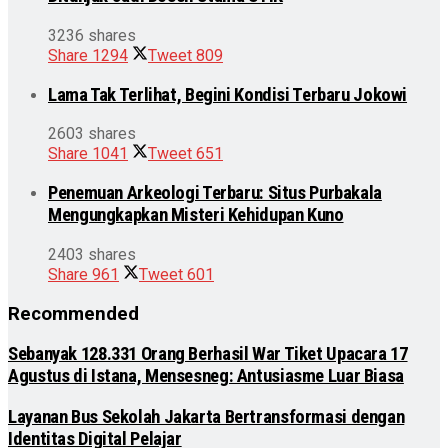
3236 shares
Share
1294
Tweet
809
Lama Tak Terlihat, Begini Kondisi Terbaru Jokowi
2603 shares
Share
1041
Tweet
651
Penemuan Arkeologi Terbaru: Situs Purbakala
Mengungkapkan Misteri Kehidupan Kuno
2403 shares
Share
961
Tweet
601
Recommended
Sebanyak 128.331 Orang Berhasil War Tiket Upacara 17
Agustus di Istana, Mensesneg: Antusiasme Luar Biasa
Layanan Bus Sekolah Jakarta Bertransformasi dengan
Identitas Digital Pelajar