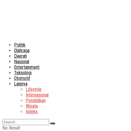
Politik
Olahraga
Daerah
Nasional
Entertainment
Teknologi
Otomotif
Lainnya
Lifestyle
Internasional
Pendidikan
Wisata
Indeks
No Result