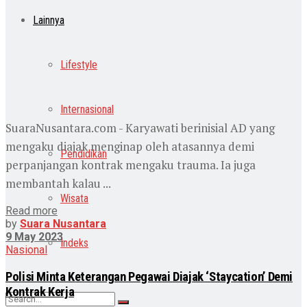
Lainnya
Lifestyle
Internasional
SuaraNusantara.com - Karyawati berinisial AD yang
mengaku diajak menginap oleh atasannya demi
Pendidikan
perpanjangan kontrak mengaku trauma. Ia juga
membantah kalau ...
Wisata
Read more
by
Suara Nusantara
9 May 2023
Indeks
Nasional
Polisi Minta Keterangan Pegawai Diajak ‘Staycation’ Demi
Kontrak Kerja