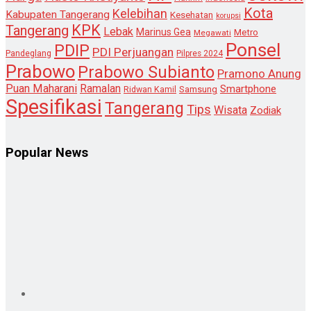
Kota
Kelebihan
Kabupaten Tangerang
Kesehatan
korupsi
KPK
Tangerang
Lebak
Marinus Gea
Metro
Megawati
Ponsel
PDIP
PDI Perjuangan
Pandeglang
Pilpres 2024
Prabowo
Prabowo Subianto
Pramono Anung
Puan Maharani
Ramalan
Smartphone
Samsung
Ridwan Kamil
Spesifikasi
Tangerang
Tips
Wisata
Zodiak
Popular News