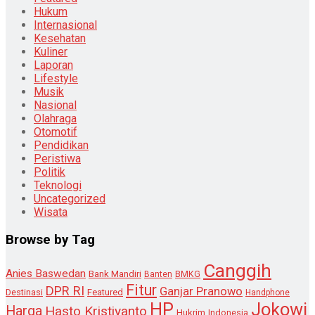
Hukum
Internasional
Kesehatan
Kuliner
Laporan
Lifestyle
Musik
Nasional
Olahraga
Otomotif
Pendidikan
Peristiwa
Politik
Teknologi
Uncategorized
Wisata
Browse by Tag
Canggih
Anies Baswedan
Bank Mandiri
Banten
BMKG
Fitur
DPR RI
Ganjar Pranowo
Destinasi
Featured
Handphone
HP
Jokowi
Harga
Hasto Kristiyanto
Hukrim
Indonesia