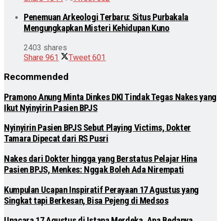
Penemuan Arkeologi Terbaru: Situs Purbakala
Mengungkapkan Misteri Kehidupan Kuno
2403 shares
Share
961
Tweet
601
Recommended
Pramono Anung Minta Dinkes DKI Tindak Tegas Nakes yang
Ikut Nyinyirin Pasien BPJS
Nyinyirin Pasien BPJS Sebut Playing Victims, Dokter
Tamara Dipecat dari RS Pusri
Nakes dari Dokter hingga yang Berstatus Pelajar Hina
Pasien BPJS, Menkes: Nggak Boleh Ada Nirempati
Kumpulan Ucapan Inspiratif Perayaan 17 Agustus yang
Singkat tapi Berkesan, Bisa Pejeng di Medsos
Upacara 17 Agustus di Istana Merdeka, Apa Bedanya