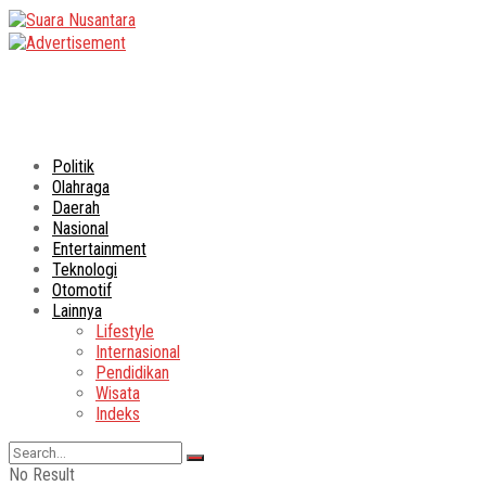
Politik
Olahraga
Daerah
Nasional
Entertainment
Teknologi
Otomotif
Lainnya
Lifestyle
Internasional
Pendidikan
Wisata
Indeks
No Result