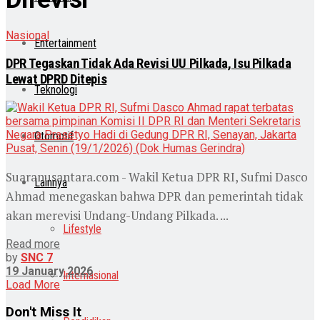
Nasional
Entertainment
DPR Tegaskan Tidak Ada Revisi UU Pilkada, Isu Pilkada
Lewat DPRD Ditepis
Teknologi
Otomotif
Suaranusantara.com - Wakil Ketua DPR RI, Sufmi Dasco
Lainnya
Ahmad menegaskan bahwa DPR dan pemerintah tidak
akan merevisi Undang-Undang Pilkada. ...
Lifestyle
Read more
by
SNC 7
19 January 2026
Internasional
Load More
Don't Miss It