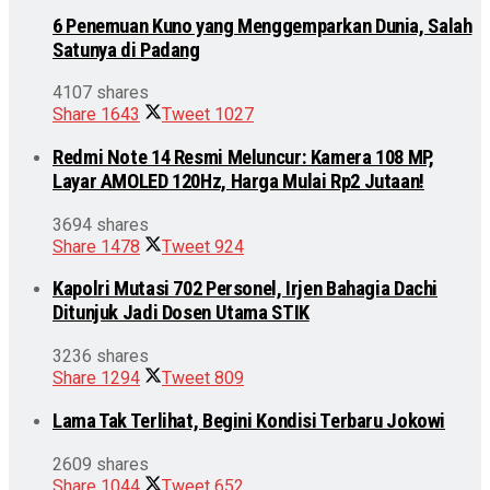
6 Penemuan Kuno yang Menggemparkan Dunia, Salah
Satunya di Padang
4107 shares
Share
1643
Tweet
1027
Redmi Note 14 Resmi Meluncur: Kamera 108 MP,
Layar AMOLED 120Hz, Harga Mulai Rp2 Jutaan!
3694 shares
Share
1478
Tweet
924
Kapolri Mutasi 702 Personel, Irjen Bahagia Dachi
Ditunjuk Jadi Dosen Utama STIK
3236 shares
Share
1294
Tweet
809
Lama Tak Terlihat, Begini Kondisi Terbaru Jokowi
2609 shares
Share
1044
Tweet
652