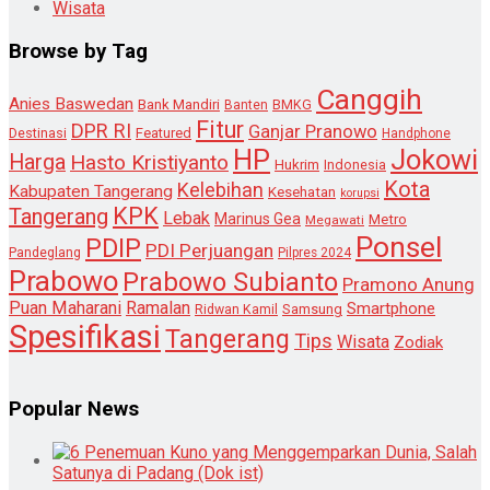
Wisata
Browse by Tag
Canggih
Anies Baswedan
Bank Mandiri
Banten
BMKG
Fitur
DPR RI
Ganjar Pranowo
Destinasi
Featured
Handphone
HP
Jokowi
Harga
Hasto Kristiyanto
Hukrim
Indonesia
Kota
Kelebihan
Kabupaten Tangerang
Kesehatan
korupsi
KPK
Tangerang
Lebak
Marinus Gea
Metro
Megawati
Ponsel
PDIP
PDI Perjuangan
Pandeglang
Pilpres 2024
Prabowo
Prabowo Subianto
Pramono Anung
Puan Maharani
Ramalan
Smartphone
Samsung
Ridwan Kamil
Spesifikasi
Tangerang
Tips
Wisata
Zodiak
Popular News