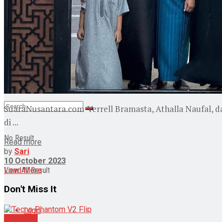
Pendidikan
Wisata
Indeks
SuaraNusantara.com-Verrell Bramasta, Athalla Naufal, da
di ...
No Result
Read more
by
Sari
10 October 2023
Load More
View All Result
Don't Miss It
Login
Teknologi