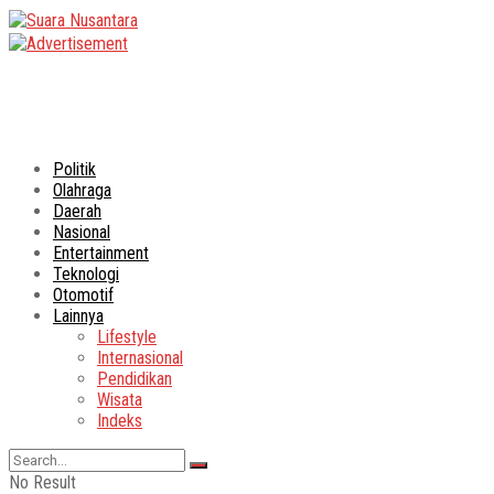
Politik
Olahraga
Daerah
Nasional
Entertainment
Teknologi
Otomotif
Lainnya
Lifestyle
Internasional
Pendidikan
Wisata
Indeks
No Result