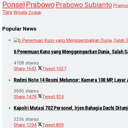
Ponsel
Prabowo
Prabowo Subianto
Pramo
Tips
Wisata
Zodiak
Popular News
6 Penemuan Kuno yang Menggemparkan Dunia, Salah S
4108 shares
Share
1643
Tweet
1027
Redmi Note 14 Resmi Meluncur: Kamera 108 MP, Layar
3695 shares
Share
1478
Tweet
924
Kapolri Mutasi 702 Personel, Irjen Bahagia Dachi Ditu
3236 shares
Share
1294
Tweet
809