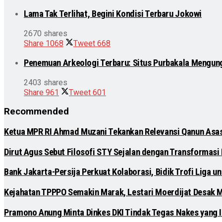
Lama Tak Terlihat, Begini Kondisi Terbaru Jokowi
2670 shares
Share
1068
Tweet
668
Penemuan Arkeologi Terbaru: Situs Purbakala Mengun
2403 shares
Share
961
Tweet
601
Recommended
Ketua MPR RI Ahmad Muzani Tekankan Relevansi Qanun Asa
Dirut Agus Sebut Filosofi STY Sejalan dengan Transformasi
Bank Jakarta-Persija Perkuat Kolaborasi, Bidik Trofi Liga 
Kejahatan TPPPO Semakin Marak, Lestari Moerdijat Desak
Pramono Anung Minta Dinkes DKI Tindak Tegas Nakes yang Ik