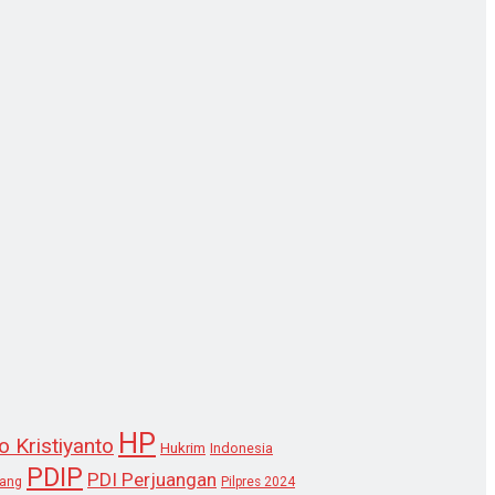
HP
o Kristiyanto
Hukrim
Indonesia
PDIP
PDI Perjuangan
lang
Pilpres 2024