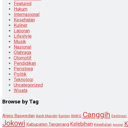
Featured
Hukum
Internasional
Kesehatan
Kuliner
Laporan
Lifestyle
Musik
Nasional
Olahraga
Otomotif
Pendidikan
Peristiwa
Politik
Teknologi
Uncategorized
Wisata
Browse by Tag
Canggih
Anies Baswedan
Bank Mandiri
Destinasi
Banten
BMKG
Jokowi
K
Kelebihan
Kabupaten Tangerang
Kesehatan
korupsi