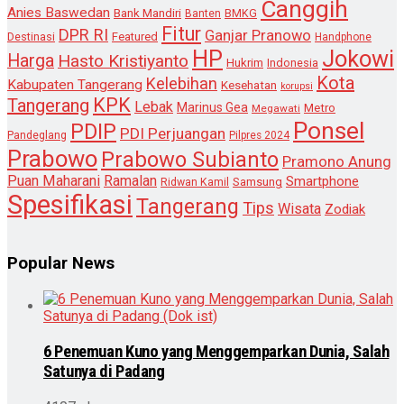
Canggih
Anies Baswedan
Bank Mandiri
Banten
BMKG
Fitur
DPR RI
Ganjar Pranowo
Destinasi
Featured
Handphone
HP
Jokowi
Harga
Hasto Kristiyanto
Hukrim
Indonesia
Kota
Kelebihan
Kabupaten Tangerang
Kesehatan
korupsi
KPK
Tangerang
Lebak
Marinus Gea
Metro
Megawati
Ponsel
PDIP
PDI Perjuangan
Pandeglang
Pilpres 2024
Prabowo
Prabowo Subianto
Pramono Anung
Puan Maharani
Ramalan
Smartphone
Samsung
Ridwan Kamil
Spesifikasi
Tangerang
Tips
Wisata
Zodiak
Popular News
6 Penemuan Kuno yang Menggemparkan Dunia, Salah
Satunya di Padang