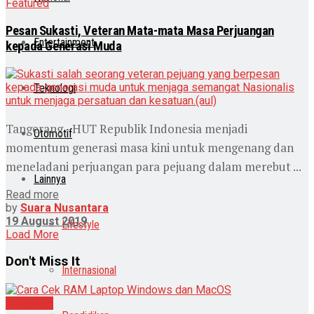
Featured
Pesan Sukasti, Veteran Mata-mata Masa Perjuangan
Entertainment
kepada Generasi Muda
Teknologi
Tangerang - HUT Republik Indonesia menjadi
Otomotif
momentum generasi masa kini untuk mengenang dan
meneladani perjuangan para pejuang dalam merebut ...
Lainnya
Read more
by
Suara Nusantara
19 August 2019
Lifestyle
Load More
Don't Miss It
Internasional
Teknologi