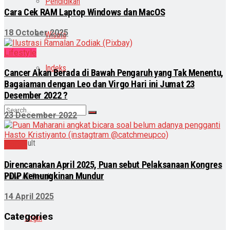
Pendidikan
Cara Cek RAM Laptop Windows dan MacOS
18 October 2025
Wisata
Lifestyle
Indeks
Cancer Akan Berada di Bawah Pengaruh yang Tak Menentu,
Bagaiaman dengan Leo dan Virgo Hari ini Jumat 23
Desember 2022 ?
23 December 2022
No Result
Politik
Direncanakan April 2025, Puan sebut Pelaksanaan Kongres
PDIP Kemungkinan Mundur
View All Result
14 April 2025
Categories
Login