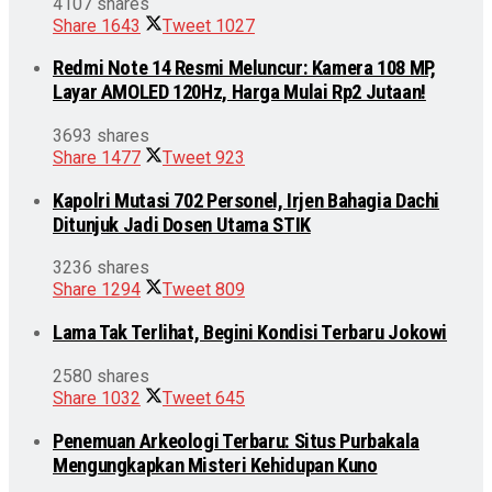
4107 shares
Share
1643
Tweet
1027
Redmi Note 14 Resmi Meluncur: Kamera 108 MP,
Layar AMOLED 120Hz, Harga Mulai Rp2 Jutaan!
3693 shares
Share
1477
Tweet
923
Kapolri Mutasi 702 Personel, Irjen Bahagia Dachi
Ditunjuk Jadi Dosen Utama STIK
3236 shares
Share
1294
Tweet
809
Lama Tak Terlihat, Begini Kondisi Terbaru Jokowi
2580 shares
Share
1032
Tweet
645
Penemuan Arkeologi Terbaru: Situs Purbakala
Mengungkapkan Misteri Kehidupan Kuno