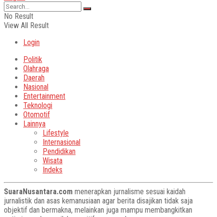
No Result
View All Result
Login
Politik
Olahraga
Daerah
Nasional
Entertainment
Teknologi
Otomotif
Lainnya
Lifestyle
Internasional
Pendidikan
Wisata
Indeks
SuaraNusantara.com
menerapkan jurnalisme sesuai kaidah
jurnalistik dan asas kemanusiaan agar berita disajikan tidak saja
objektif dan bermakna, melainkan juga mampu membangkitkan