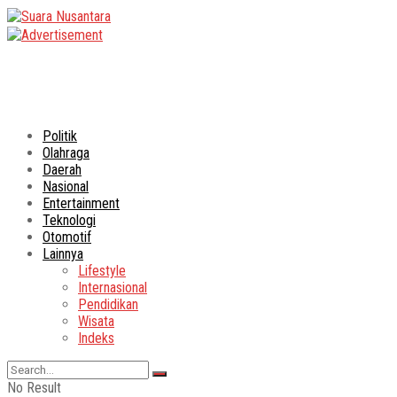
Politik
Olahraga
Daerah
Nasional
Entertainment
Teknologi
Otomotif
Lainnya
Lifestyle
Internasional
Pendidikan
Wisata
Indeks
No Result