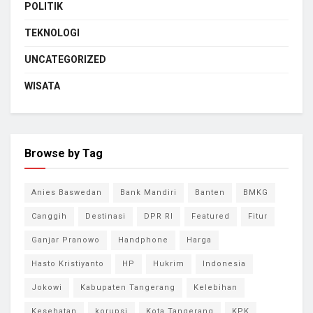
POLITIK
TEKNOLOGI
UNCATEGORIZED
WISATA
Browse by Tag
Anies Baswedan
Bank Mandiri
Banten
BMKG
Canggih
Destinasi
DPR RI
Featured
Fitur
Ganjar Pranowo
Handphone
Harga
Hasto Kristiyanto
HP
Hukrim
Indonesia
Jokowi
Kabupaten Tangerang
Kelebihan
Kesehatan
korupsi
Kota Tangerang
KPK