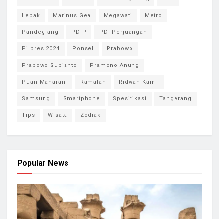
Lebak
Marinus Gea
Megawati
Metro
Pandeglang
PDIP
PDI Perjuangan
Pilpres 2024
Ponsel
Prabowo
Prabowo Subianto
Pramono Anung
Puan Maharani
Ramalan
Ridwan Kamil
Samsung
Smartphone
Spesifikasi
Tangerang
Tips
Wisata
Zodiak
Popular News