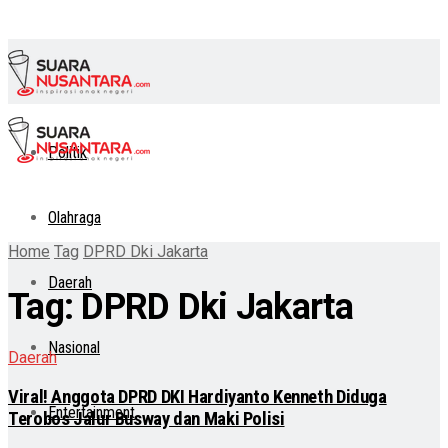
Politik
Olahraga
Home
Tag
DPRD Dki Jakarta
Daerah
Tag:
DPRD Dki Jakarta
Nasional
Daerah
Viral! Anggota DPRD DKI Hardiyanto Kenneth Diduga
Entertainment
Terobos Jalur Busway dan Maki Polisi