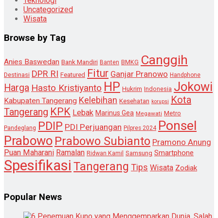
Teknologi
Uncategorized
Wisata
Browse by Tag
Canggih
Anies Baswedan
Bank Mandiri
Banten
BMKG
Fitur
DPR RI
Ganjar Pranowo
Destinasi
Featured
Handphone
HP
Jokowi
Harga
Hasto Kristiyanto
Hukrim
Indonesia
Kota
Kelebihan
Kabupaten Tangerang
Kesehatan
korupsi
KPK
Tangerang
Lebak
Marinus Gea
Metro
Megawati
Ponsel
PDIP
PDI Perjuangan
Pandeglang
Pilpres 2024
Prabowo
Prabowo Subianto
Pramono Anung
Puan Maharani
Ramalan
Smartphone
Samsung
Ridwan Kamil
Spesifikasi
Tangerang
Tips
Wisata
Zodiak
Popular News