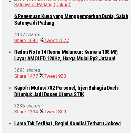
6 Penemuan Kuno yang Menggemparkan Dunia, Salah
Satunya di Padang
4107 shares
Share
1643
Tweet
1027
Redmi Note 14 Resmi Meluncur: Kamera 108 MP,
Layar AMOLED 120Hz, Harga Mulai Rp2 Jutaan!
3693 shares
Share
1477
Tweet
923
Kapolri Mutasi 702 Personel, Irjen Bahagia Dachi
Ditunjuk Jadi Dosen Utama STIK
3236 shares
Share
1294
Tweet
809
Lama Tak Terlihat, Begini Kondisi Terbaru Jokowi