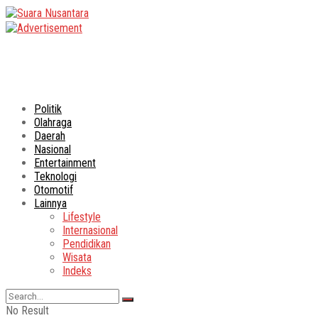
Politik
Olahraga
Daerah
Nasional
Entertainment
Teknologi
Otomotif
Lainnya
Lifestyle
Internasional
Pendidikan
Wisata
Indeks
No Result