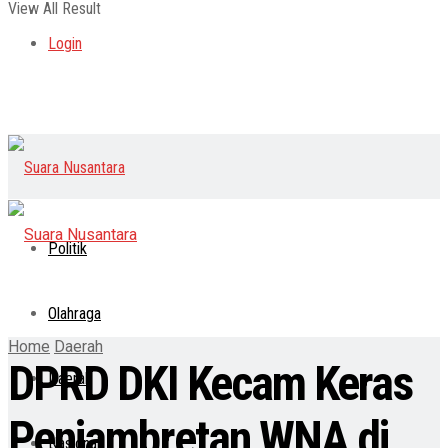
View All Result
Login
Politik
Olahraga
Home
Daerah
DPRD DKI Kecam Keras
Daerah
Penjambretan WNA di
Nasional