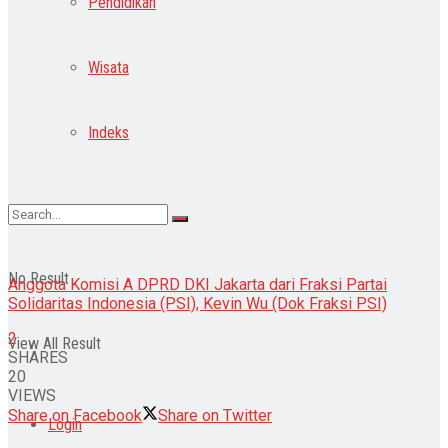
Pendidikan
Wisata
Indeks
No Result
Anggota Komisi A DPRD DKI Jakarta dari Fraksi Partai
Solidaritas Indonesia (PSI), Kevin Wu (Dok Fraksi PSI)
2
View All Result
SHARES
20
VIEWS
Share on Facebook
Share on Twitter
Login