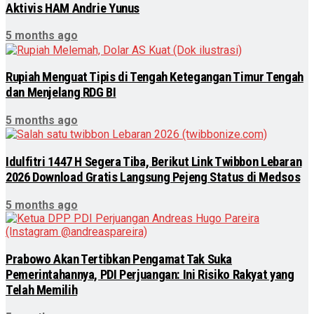
Aktivis HAM Andrie Yunus
5 months ago
Rupiah Menguat Tipis di Tengah Ketegangan Timur Tengah
dan Menjelang RDG BI
5 months ago
Idulfitri 1447 H Segera Tiba, Berikut Link Twibbon Lebaran
2026 Download Gratis Langsung Pejeng Status di Medsos
5 months ago
Prabowo Akan Tertibkan Pengamat Tak Suka
Pemerintahannya, PDI Perjuangan: Ini Risiko Rakyat yang
Telah Memilih