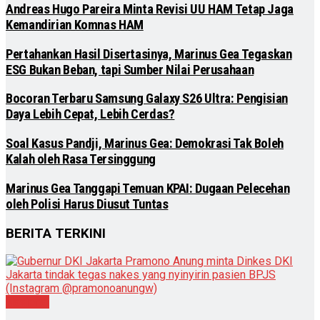
Andreas Hugo Pareira Minta Revisi UU HAM Tetap Jaga
Kemandirian Komnas HAM
Pertahankan Hasil Disertasinya, Marinus Gea Tegaskan
ESG Bukan Beban, tapi Sumber Nilai Perusahaan
Bocoran Terbaru Samsung Galaxy S26 Ultra: Pengisian
Daya Lebih Cepat, Lebih Cerdas?
Soal Kasus Pandji, Marinus Gea: Demokrasi Tak Boleh
Kalah oleh Rasa Tersinggung
Marinus Gea Tanggapi Temuan KPAI: Dugaan Pelecehan
oleh Polisi Harus Diusut Tuntas
BERITA TERKINI
Nasional