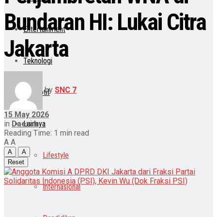
Bundaran HI: Lukai Citra
Entertainment
Jakarta
Teknologi
by
SNC 7
Otomotif
15 May 2026
in
Daerah
Lainnya
Reading Time: 1 min read
A
A
A
A
Lifestyle
Reset
Internasional