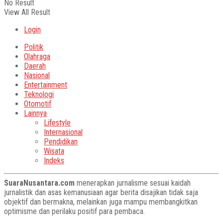
No Result
View All Result
Login
Politik
Olahraga
Daerah
Nasional
Entertainment
Teknologi
Otomotif
Lainnya
Lifestyle
Internasional
Pendidikan
Wisata
Indeks
SuaraNusantara.com
menerapkan jurnalisme sesuai kaidah
jurnalistik dan asas kemanusiaan agar berita disajikan tidak saja
objektif dan bermakna, melainkan juga mampu membangkitkan
optimisme dan perilaku positif para pembaca.