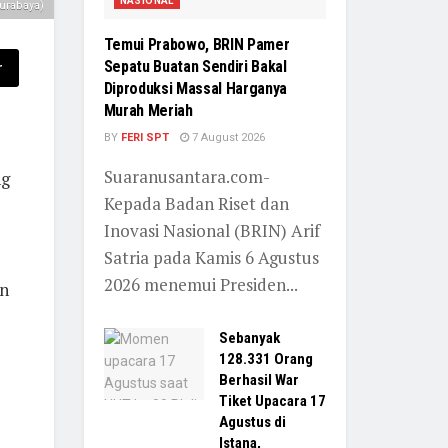
NASIONAL
urabaya)
Temui Prabowo, BRIN Pamer
Sepatu Buatan Sendiri Bakal
r
Diproduksi Massal Harganya
Murah Meriah
BY
FERI SPT
7 August 2026
Suaranusantara.com-
g
Kepada Badan Riset dan
Inovasi Nasional (BRIN) Arif
Satria pada Kamis 6 Agustus
2026 menemui Presiden...
an
Sebanyak
128.331 Orang
Berhasil War
Tiket Upacara 17
Agustus di
Istana,