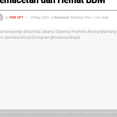
by
in
FERI SPT
25 May 2026
Nasional
Reading Time: 1 min read
Ilustrasi kemacetan di Ibu Kota Jakarta, Gubernur Pramono Anung ditantang untuk ba