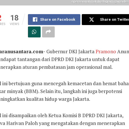
operasional mal (Instagram @insides
2
18
Share on Facebook
Share on Twitte
RES
VIEWS
aranusantara.com-
Gubernur DKI Jakarta
Pramono
Anun
ndapat tantangan dari DPRD DKI Jakarta untuk dapat
nerapkan aturan pembatasan jam operasional mal.
l ini bertujuan guna mencegah kemacetan dan hemat bah
ar minyak (BBM). Selain itu, langkah ini juga berpotensi
ningkatkan kualitas hidup warga Jakarta.
l ini disampaikan oleh Ketua Komisi B DPRD DKI Jakarta,
va Harivan Paloh yang mengatakan dengan menerapkan