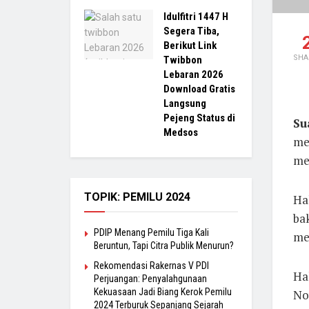
Idulfitri 1447 H
Segera Tiba,
Berikut Link
SHA
Twibbon
Lebaran 2026
Download Gratis
Langsung
Pejeng Status di
Su
Medsos
me
me
TOPIK: PEMILU 2024
Ha
bak
PDIP Menang Pemilu Tiga Kali
me
Beruntun, Tapi Citra Publik Menurun?
Rekomendasi Rakernas V PDI
Ha
Perjuangan: Penyalahgunaan
Kekuasaan Jadi Biang Kerok Pemilu
No
2024 Terburuk Sepanjang Sejarah