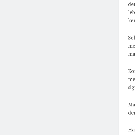
de
le
ke
Sel
me
ma
Ko
me
sig
Ma
dem
Hal