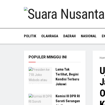
POLITIK
OLAHRAGA
DAERAH
NASIONAL
E
POPULER MINGGU INI
Ho
U
Lama Tak
Terlihat, Begini
J
Kondisi Terbaru
Jokowi
O
Komisi III DPR RI
K
Soroti Serangan