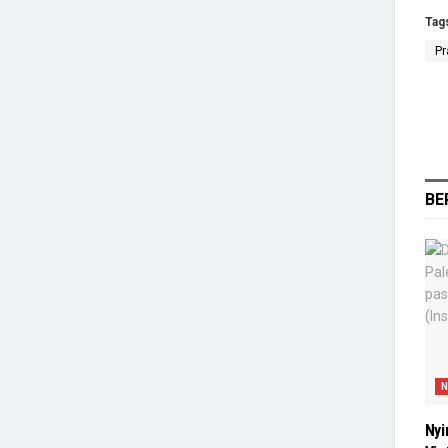
Tag
P
BE
N
Nyi