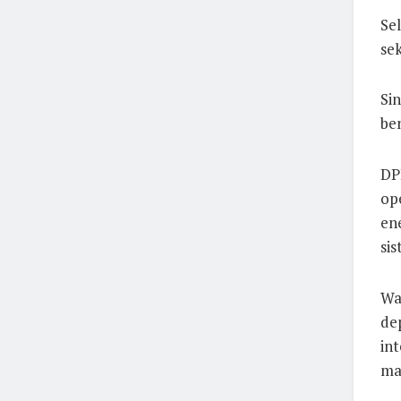
Se
se
Sin
be
DP
op
en
sis
Wa
de
in
ma