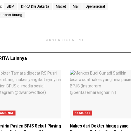
s:
BBM
DPRD Dki Jakarta
Macet
Mal
Operasional
ramono Anung
ADVERTISEMENT
RITA
Lainnya
ASIONAL
NASIONAL
nyirin Pasien BPJS Sebut Playing
Nakes dari Dokter hingga yang