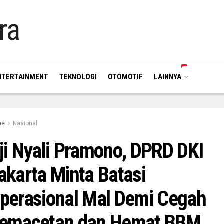
NTERTAINMENT
TEKNOLOGI
OTOMOTIF
LAINNYA
me
Nasional
ji Nyali Pramono, DPRD DKI
akarta Minta Batasi
perasional Mal Demi Cegah
emacetan dan Hemat BBM