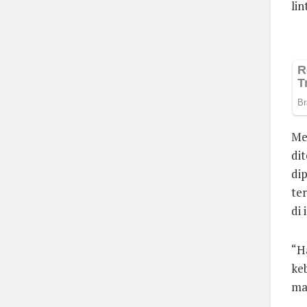
lin
Me
di
di
te
di 
“H
keb
ma