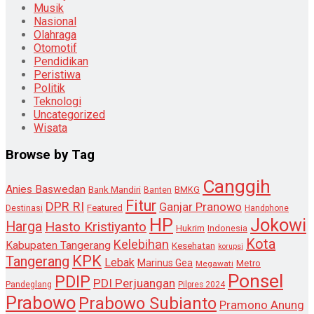
Musik
Nasional
Olahraga
Otomotif
Pendidikan
Peristiwa
Politik
Teknologi
Uncategorized
Wisata
Browse by Tag
Canggih
Anies Baswedan
Bank Mandiri
Banten
BMKG
Fitur
DPR RI
Ganjar Pranowo
Destinasi
Featured
Handphone
HP
Jokowi
Harga
Hasto Kristiyanto
Hukrim
Indonesia
Kota
Kelebihan
Kabupaten Tangerang
Kesehatan
korupsi
KPK
Tangerang
Lebak
Marinus Gea
Metro
Megawati
Ponsel
PDIP
PDI Perjuangan
Pandeglang
Pilpres 2024
Prabowo
Prabowo Subianto
Pramono Anung