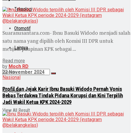
Teknologi
Otomotif
Suaranusantara.com- Ibnu Basuki Widodo menjadi salah
satu nama yang dipilih oleh Komisi III DPR untuk
Lainnya
menjadi pimpinan KPK sebagai ...
Read more
by
Moch RD
22 November 2024
Nasional
Profil dan Jejak Karir Ibnu Basuki Widodo Pernah Vonis
No Result
Bebas Terdakwa Tindak Pidana Korupsi dan Kini Terpilih
Jadi Wakil Ketua KPK 2024-2029
View All Result