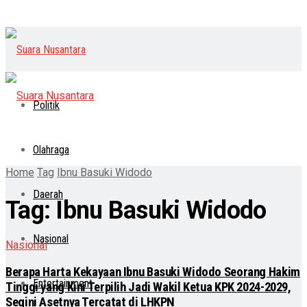
Politik
Olahraga
Home
Tag
Ibnu Basuki Widodo
Daerah
Tag:
Ibnu Basuki Widodo
Nasional
Nasional
Berapa Harta Kekayaan Ibnu Basuki Widodo Seorang Hakim
Entertainment
Tinggi yang Kini Terpilih Jadi Wakil Ketua KPK 2024-2029,
Segini Asetnya Tercatat di LHKPN