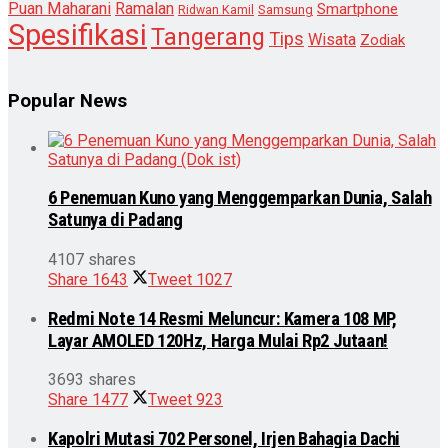
Puan Maharani
Ramalan
Smartphone
Samsung
Ridwan Kamil
Spesifikasi
Tangerang
Tips
Wisata
Zodiak
Popular News
6 Penemuan Kuno yang Menggemparkan Dunia, Salah
Satunya di Padang
4107 shares
Share
1643
Tweet
1027
Redmi Note 14 Resmi Meluncur: Kamera 108 MP,
Layar AMOLED 120Hz, Harga Mulai Rp2 Jutaan!
3693 shares
Share
1477
Tweet
923
Kapolri Mutasi 702 Personel, Irjen Bahagia Dachi