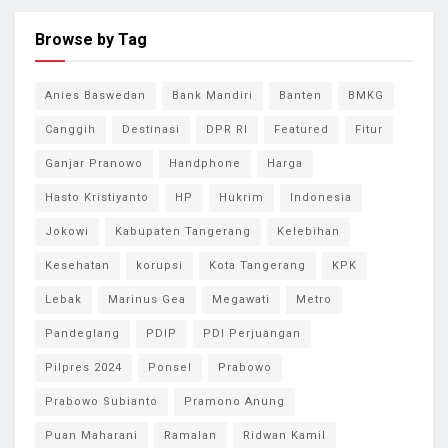
Browse by Tag
Anies Baswedan
Bank Mandiri
Banten
BMKG
Canggih
Destinasi
DPR RI
Featured
Fitur
Ganjar Pranowo
Handphone
Harga
Hasto Kristiyanto
HP
Hukrim
Indonesia
Jokowi
Kabupaten Tangerang
Kelebihan
Kesehatan
korupsi
Kota Tangerang
KPK
Lebak
Marinus Gea
Megawati
Metro
Pandeglang
PDIP
PDI Perjuangan
Pilpres 2024
Ponsel
Prabowo
Prabowo Subianto
Pramono Anung
Puan Maharani
Ramalan
Ridwan Kamil