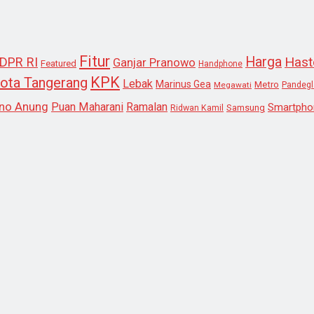
Fitur
Harga
Hast
DPR RI
Ganjar Pranowo
Featured
Handphone
KPK
ota Tangerang
Lebak
Marinus Gea
Metro
Megawati
Pandeg
no Anung
Puan Maharani
Ramalan
Smartpho
Samsung
Ridwan Kamil