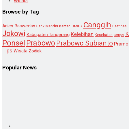
Wisata
Browse by Tag
Canggih
Anies Baswedan
Bank Mandiri
Destinasi
Banten
BMKG
Jokowi
K
Kelebihan
Kabupaten Tangerang
Kesehatan
korupsi
Ponsel
Prabowo
Prabowo Subianto
Pramo
Tips
Wisata
Zodiak
Popular News