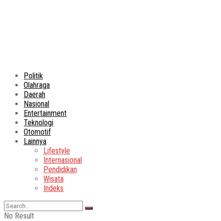
Politik
Olahraga
Daerah
Nasional
Entertainment
Teknologi
Otomotif
Lainnya
Lifestyle
Internasional
Pendidikan
Wisata
Indeks
No Result