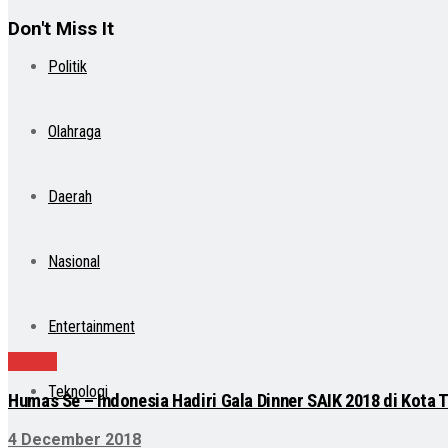
Don't Miss It
Politik
Olahraga
Daerah
Nasional
Entertainment
Daerah
Teknologi
Humas Se – Indonesia Hadiri Gala Dinner SAIK 2018 di Kota 
4 December 2018