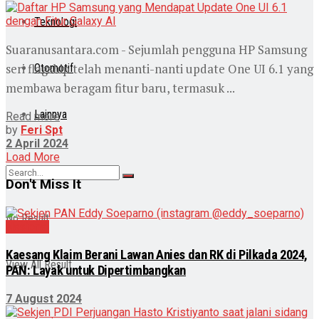
Teknologi
Suaranusantara.com - Sejumlah pengguna HP Samsung
seri flagship telah menanti-nanti update One UI 6.1 yang
Otomotif
membawa beragam fitur baru, termasuk ...
Lainnya
Read more
by
Feri Spt
2 April 2024
Load More
Don't Miss It
No Result
Nasional
Kaesang Klaim Berani Lawan Anies dan RK di Pilkada 2024,
View All Result
PAN: Layak untuk Dipertimbangkan
7 August 2024