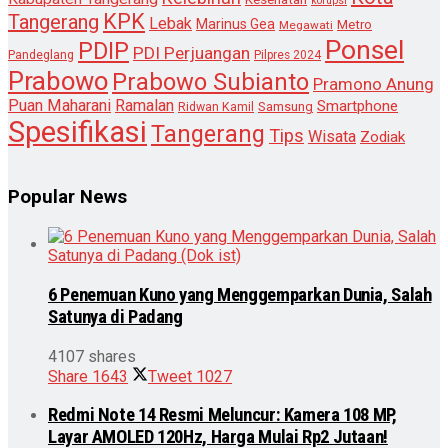
korupsi
KPK
Tangerang
Lebak
Marinus Gea
Metro
Megawati
Ponsel
PDIP
PDI Perjuangan
Pandeglang
Pilpres 2024
Prabowo
Prabowo Subianto
Pramono Anung
Puan Maharani
Ramalan
Smartphone
Samsung
Ridwan Kamil
Spesifikasi
Tangerang
Tips
Wisata
Zodiak
Popular News
6 Penemuan Kuno yang Menggemparkan Dunia, Salah
Satunya di Padang
4107 shares
Share
1643
Tweet
1027
Redmi Note 14 Resmi Meluncur: Kamera 108 MP,
Layar AMOLED 120Hz, Harga Mulai Rp2 Jutaan!