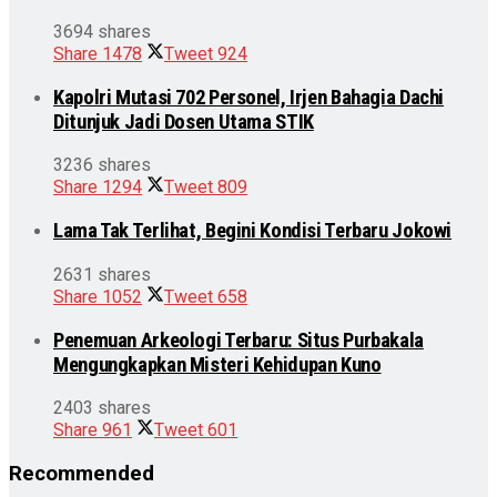
3694 shares
Share
1478
Tweet
924
Kapolri Mutasi 702 Personel, Irjen Bahagia Dachi
Ditunjuk Jadi Dosen Utama STIK
3236 shares
Share
1294
Tweet
809
Lama Tak Terlihat, Begini Kondisi Terbaru Jokowi
2631 shares
Share
1052
Tweet
658
Penemuan Arkeologi Terbaru: Situs Purbakala
Mengungkapkan Misteri Kehidupan Kuno
2403 shares
Share
961
Tweet
601
Recommended