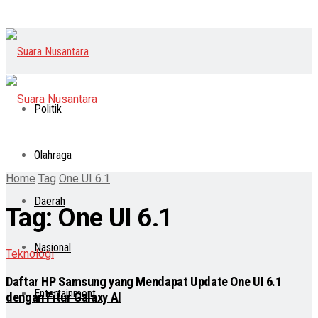
Politik
Olahraga
Home
Tag
One UI 6.1
Daerah
Tag:
One UI 6.1
Nasional
Teknologi
Daftar HP Samsung yang Mendapat Update One UI 6.1
Entertainment
dengan Fitur Galaxy AI