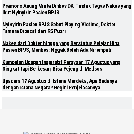
Pramono Anung Minta Dinkes DKI Tindak Tegas Nakes yang
Ikut Nyinyirin Pasien BPJS
Nyinyirin Pasien BPJS Sebut Playing Victims, Dokter
Tamara Dipecat dari RS Pusri
Nakes dari Dokter hingga yang Berstatus Pelajar Hina
Pasien BPJS, Menkes: Nggak Boleh Ada Nirempati
Kumpulan Ucapan Inspiratif Perayaan 17 Agustus yang
Singkat tapi Berkesan, Bisa Pejeng di Medsos
Upacara 17 Agustus di Istana Merdeka, Apa Bedanya
dengan Istana Negara? Begini Penjelasannya