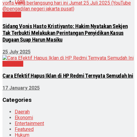
Login
Nasional
Sidang Vonis Hasto Kristiyanto: Hakim Nyatakan Sekjen
Tak Terbukti Melakukan Perintangan Penyidikan Kasus
Dugaan Suap Harun Masiku
25 July 2025
Teknologi
Cara Efektif Hapus Iklan di HP Redmi Ternyata Semudah Ini
17 January 2025
Categories
Daerah
Ekonomi
Entertainment
Featured
Hukum