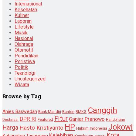
Internasional
Kesehatan
Kuliner
Laporan
Lifestyle
Musik
Nasional
Olahraga
Otomotif
Pendidikan
Peristiwa
Politik
Teknologi
Uncategorized
Wisata
Browse by Tag
Canggih
Anies Baswedan
Bank Mandiri
Banten
BMKG
Fitur
DPR RI
Ganjar Pranowo
Destinasi
Featured
Handphone
HP
Jokowi
Harga
Hasto Kristiyanto
Hukrim
Indonesia
Kota
Kelebihan
Kabupaten Tangerang
Kesehatan