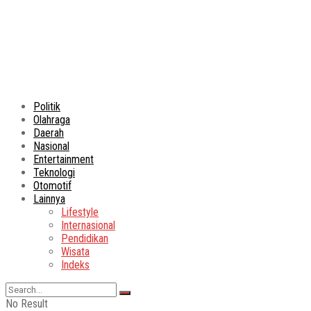
Politik
Olahraga
Daerah
Nasional
Entertainment
Teknologi
Otomotif
Lainnya
Lifestyle
Internasional
Pendidikan
Wisata
Indeks
No Result