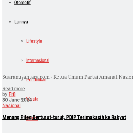
Otomotif
Lainnya
Lifestyle
Internasional
Suaranusantara.com - Ketua Umum Partai Amanat Nasional
Pendidikan
Read more
by
Fifi
Wisata
30 June 2024
Nasional
Menang Pileg Berturut-turut, PDIP Terimakasih ke Rakyat
Indeks