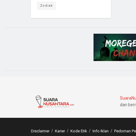
Zodiak
SuaraNu
dan ber
Disclaimer
Karier
Kode Etik
Info Iklan
Pedoman Pem