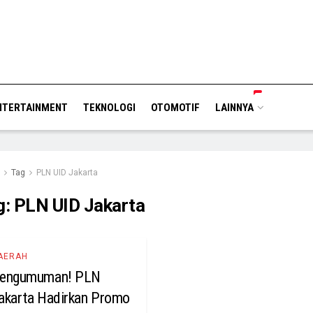
NTERTAINMENT
TEKNOLOGI
OTOMOTIF
LAINNYA
Tag
PLN UID Jakarta
g:
PLN UID Jakarta
AERAH
engumuman! PLN
akarta Hadirkan Promo