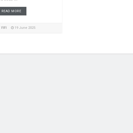
READ MORE
Y
FIFI
19 June 2025