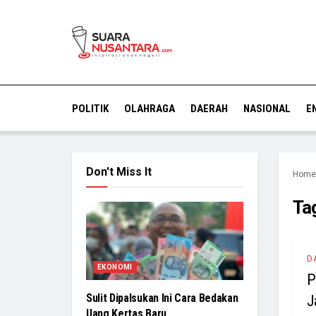
POLITIK
OLAHRAGA
DAERAH
NASIONAL
E
Don't Miss It
Home
Ta
D
EKONOMI
P
Sulit Dipalsukan Ini Cara Bedakan
J
Uang Kertas Baru