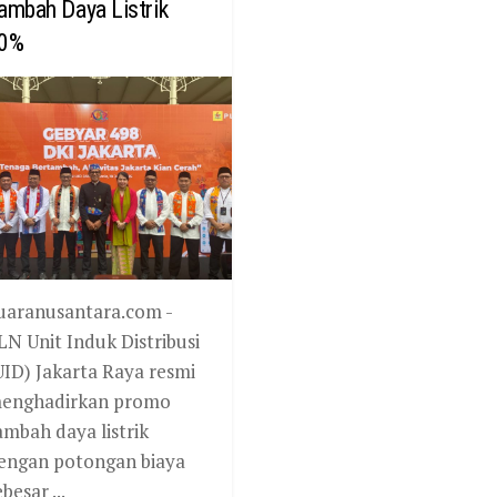
ambah Daya Listrik
0%
uaranusantara.com -
LN Unit Induk Distribusi
UID) Jakarta Raya resmi
enghadirkan promo
ambah daya listrik
engan potongan biaya
besar ...