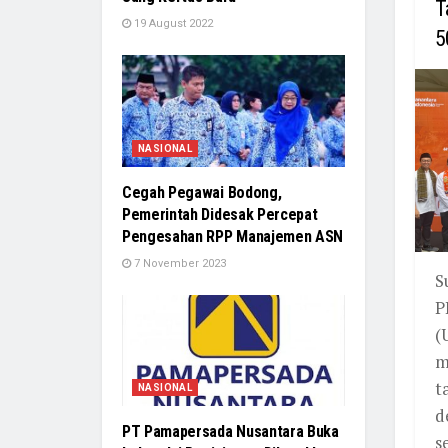
T
19 August 2022
5
NASIONAL
Cegah Pegawai Bodong,
Pemerintah Didesak Percepat
Pengesahan RPP Manajemen ASN
7 November 2023
S
P
(
m
t
NASIONAL
d
PT Pamapersada Nusantara Buka
se