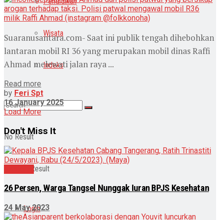
Pendidikan
Wisata
Suaranusantara.com- Saat ini publik tengah dihebohkan
lantaran mobil RI 36 yang merupakan mobil dinas Raffi
Ahmad melewati jalan raya ...
Indeks
Read more
by
Feri Spt
16 January 2025
Load More
Don't Miss It
No Result
View All Result
Nasional
26 Persen, Warga Tangsel Nunggak Iuran BPJS Kesehatan
24 May 2023
Login