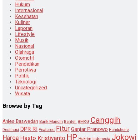
Hukum
Internasional
Kesehatan
Kuliner
Laporan
Lifestyle
Musik
Nasional
Olahraga
Otomotif
Pendidikan
Peristiwa
Politik
Teknologi
Uncategorized
Wisata
Browse by Tag
Canggih
Anies Baswedan
Bank Mandiri
Banten
BMKG
Fitur
DPR RI
Ganjar Pranowo
Destinasi
Featured
Handphone
HP
Jokowi
Harga
Hasto Kristiyanto
Hukrim
Indonesia