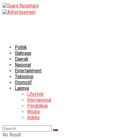
Politik
Olahraga
Daerah
Nasional
Entertainment
Teknologi
Otomotif
Lainnya
Lifestyle
Internasional
Pendidikan
Wisata
Indeks
No Result