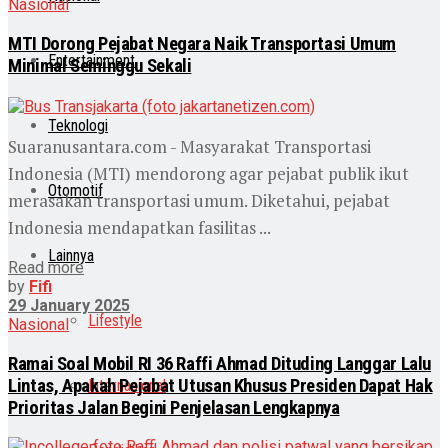
Nasional
MTI Dorong Pejabat Negara Naik Transportasi Umum
Entertainment
Minimal Seminggu Sekali
Teknologi
Suaranusantara.com - Masyarakat Transportasi
Indonesia (MTI) mendorong agar pejabat publik ikut
Otomotif
merasakan transportasi umum. Diketahui, pejabat
Indonesia mendapatkan fasilitas ...
Lainnya
Read more
by
Fifi
29 January 2025
Lifestyle
Nasional
Ramai Soal Mobil RI 36 Raffi Ahmad Dituding Langgar Lalu
Lintas, Apakah Pejabat Utusan Khusus Presiden Dapat Hak
Internasional
Prioritas Jalan Begini Penjelasan Lengkapnya