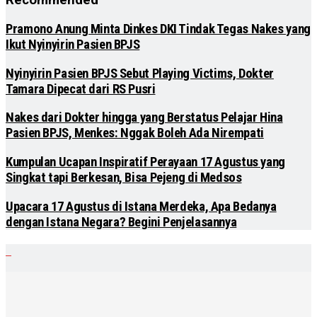
Recommended
Pramono Anung Minta Dinkes DKI Tindak Tegas Nakes yang
Ikut Nyinyirin Pasien BPJS
Nyinyirin Pasien BPJS Sebut Playing Victims, Dokter
Tamara Dipecat dari RS Pusri
Nakes dari Dokter hingga yang Berstatus Pelajar Hina
Pasien BPJS, Menkes: Nggak Boleh Ada Nirempati
Kumpulan Ucapan Inspiratif Perayaan 17 Agustus yang
Singkat tapi Berkesan, Bisa Pejeng di Medsos
Upacara 17 Agustus di Istana Merdeka, Apa Bedanya
dengan Istana Negara? Begini Penjelasannya