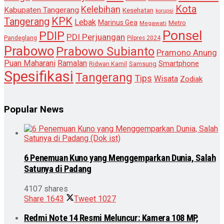
Kota
Kelebihan
Kabupaten Tangerang
Kesehatan
korupsi
KPK
Tangerang
Lebak
Marinus Gea
Metro
Megawati
Ponsel
PDIP
PDI Perjuangan
Pandeglang
Pilpres 2024
Prabowo
Prabowo Subianto
Pramono Anung
Puan Maharani
Ramalan
Smartphone
Samsung
Ridwan Kamil
Spesifikasi
Tangerang
Tips
Wisata
Zodiak
Popular News
6 Penemuan Kuno yang Menggemparkan Dunia, Salah
Satunya di Padang
4107 shares
Share
1643
Tweet
1027
Redmi Note 14 Resmi Meluncur: Kamera 108 MP,