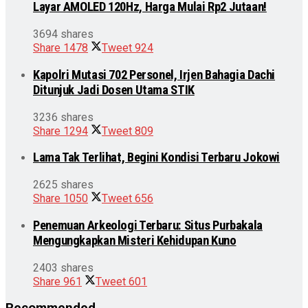
Layar AMOLED 120Hz, Harga Mulai Rp2 Jutaan!
3694 shares
Share
1478
Tweet
924
Kapolri Mutasi 702 Personel, Irjen Bahagia Dachi
Ditunjuk Jadi Dosen Utama STIK
3236 shares
Share
1294
Tweet
809
Lama Tak Terlihat, Begini Kondisi Terbaru Jokowi
2625 shares
Share
1050
Tweet
656
Penemuan Arkeologi Terbaru: Situs Purbakala
Mengungkapkan Misteri Kehidupan Kuno
2403 shares
Share
961
Tweet
601