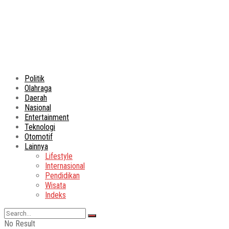
Politik
Olahraga
Daerah
Nasional
Entertainment
Teknologi
Otomotif
Lainnya
Lifestyle
Internasional
Pendidikan
Wisata
Indeks
No Result