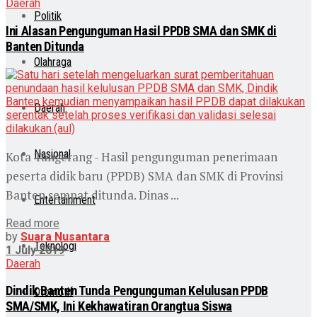
Daerah
Politik
Ini Alasan Pengunguman Hasil PPDB SMA dan SMK di
Banten Ditunda
Olahraga
Daerah
Nasional
Kota Tangerang - Hasil pengunguman penerimaan
peserta didik baru (PPDB) SMA dan SMK di Provinsi
Banten sempat ditunda. Dinas ...
Entertainment
Read more
by
Suara Nusantara
Teknologi
1 July 2019
Daerah
Dindik Banten Tunda Pengunguman Kelulusan PPDB
Otomotif
SMA/SMK, Ini Kekhawatiran Orangtua Siswa