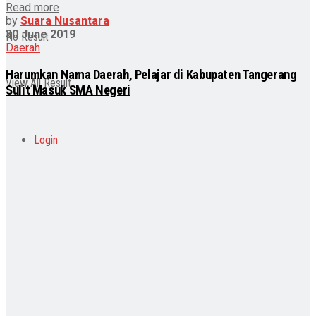
Read more
by
Suara Nusantara
30 June 2019
No Result
Daerah
Harumkan Nama Daerah, Pelajar di Kabupaten Tangerang
View All Result
Sulit Masuk SMA Negeri
Login