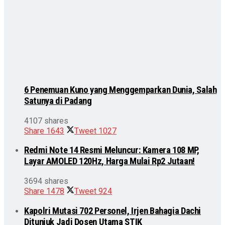
6 Penemuan Kuno yang Menggemparkan Dunia, Salah
Satunya di Padang
4107 shares
Share
1643
Tweet
1027
Redmi Note 14 Resmi Meluncur: Kamera 108 MP,
Layar AMOLED 120Hz, Harga Mulai Rp2 Jutaan!
3694 shares
Share
1478
Tweet
924
Kapolri Mutasi 702 Personel, Irjen Bahagia Dachi
Ditunjuk Jadi Dosen Utama STIK