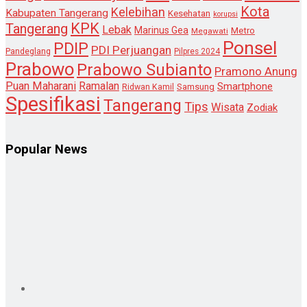
Kota
Kelebihan
Kabupaten Tangerang
Kesehatan
korupsi
KPK
Tangerang
Lebak
Marinus Gea
Metro
Megawati
Ponsel
PDIP
PDI Perjuangan
Pandeglang
Pilpres 2024
Prabowo
Prabowo Subianto
Pramono Anung
Puan Maharani
Ramalan
Smartphone
Samsung
Ridwan Kamil
Spesifikasi
Tangerang
Tips
Wisata
Zodiak
Popular News