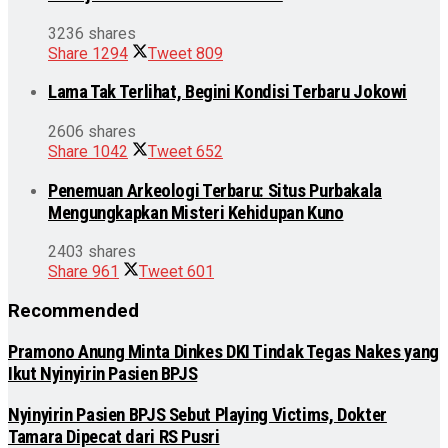
3236 shares
Share
1294
Tweet
809
Lama Tak Terlihat, Begini Kondisi Terbaru Jokowi
2606 shares
Share
1042
Tweet
652
Penemuan Arkeologi Terbaru: Situs Purbakala
Mengungkapkan Misteri Kehidupan Kuno
2403 shares
Share
961
Tweet
601
Recommended
Pramono Anung Minta Dinkes DKI Tindak Tegas Nakes yang
Ikut Nyinyirin Pasien BPJS
Nyinyirin Pasien BPJS Sebut Playing Victims, Dokter
Tamara Dipecat dari RS Pusri