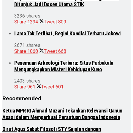
Ditunjuk Jadi Dosen Utama STIK
3236 shares
Share
1294
Tweet
809
Lama Tak Terlihat, Begini Kondisi Terbaru Jokowi
2671 shares
Share
1068
Tweet
668
Penemuan Arkeologi Terbaru: Situs Purbakala
Mengungkapkan Misteri Kehidupan Kuno
2403 shares
Share
961
Tweet
601
Recommended
Ketua MPR RI Ahmad Muzani Tekankan Relevansi Qanun
Asasi dalam Memperkuat Persatuan Bangsa Indonesia
Dirut Agus Sebut Filosofi STY Sejalan dengan