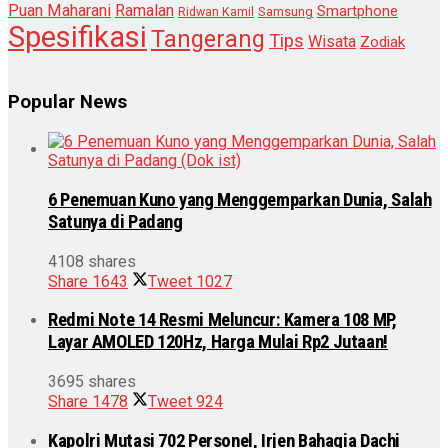
Puan Maharani
Ramalan
Smartphone
Samsung
Ridwan Kamil
Spesifikasi
Tangerang
Tips
Wisata
Zodiak
Popular News
6 Penemuan Kuno yang Menggemparkan Dunia, Salah
Satunya di Padang
4108 shares
Share
1643
Tweet
1027
Redmi Note 14 Resmi Meluncur: Kamera 108 MP,
Layar AMOLED 120Hz, Harga Mulai Rp2 Jutaan!
3695 shares
Share
1478
Tweet
924
Kapolri Mutasi 702 Personel, Irjen Bahagia Dachi