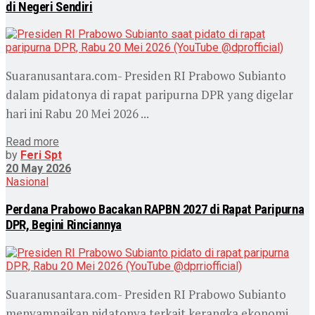
di Negeri Sendiri
Suaranusantara.com- Presiden RI Prabowo Subianto
dalam pidatonya di rapat paripurna DPR yang digelar
hari ini Rabu 20 Mei 2026 ...
Read more
by
Feri Spt
20 May 2026
Nasional
Perdana Prabowo Bacakan RAPBN 2027 di Rapat Paripurna
DPR, Begini Rinciannya
Suaranusantara.com- Presiden RI Prabowo Subianto
menyampaikan pidatonya terkait kerangka ekonomi