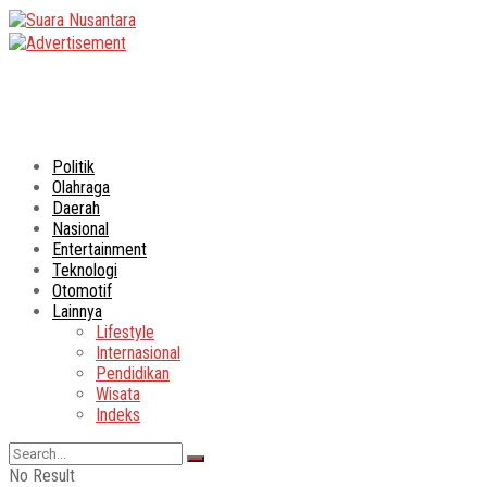
Politik
Olahraga
Daerah
Nasional
Entertainment
Teknologi
Otomotif
Lainnya
Lifestyle
Internasional
Pendidikan
Wisata
Indeks
No Result