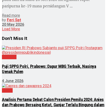
paripurna ke-19 masa persidangan V ...
Read more
by
Feri Spt
20 May 2026
Load More
Don't Miss It
Nasional
Puji SPPG Polri, Prabowo: Dapur MBG Terbaik, Nasinya
Uenak Pulen
4 June 2026
Politik
Analisis Pertama Debat Calon Presiden Pemilu 2024: Anies
dan Prabowo Bersaing Ketat, Ganjar Terlalu Bingung dalam