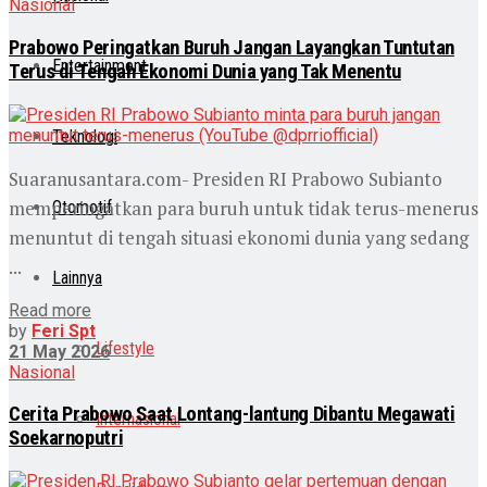
Nasional
Prabowo Peringatkan Buruh Jangan Layangkan Tuntutan
Entertainment
Terus di Tengah Ekonomi Dunia yang Tak Menentu
Teknologi
Suaranusantara.com- Presiden RI Prabowo Subianto
memperingatkan para buruh untuk tidak terus-menerus
Otomotif
menuntut di tengah situasi ekonomi dunia yang sedang
...
Lainnya
Read more
by
Feri Spt
Lifestyle
21 May 2026
Nasional
Cerita Prabowo Saat Lontang-lantung Dibantu Megawati
Internasional
Soekarnoputri