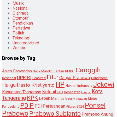
Musik
Nasional
Olahraga
Otomotif
Pendidikan
Peristiwa
Politik
Teknologi
Uncategorized
Wisata
Browse by Tag
Canggih
Anies Baswedan
Bank Mandiri
Banten
BMKG
Fitur
DPR RI
Ganjar Pranowo
Destinasi
Featured
Handphone
HP
Jokowi
Harga
Hasto Kristiyanto
Hukrim
Indonesia
Kota
Kelebihan
Kabupaten Tangerang
Kesehatan
korupsi
KPK
Tangerang
Lebak
Marinus Gea
Metro
Megawati
Ponsel
PDIP
PDI Perjuangan
Pandeglang
Pilpres 2024
Prabowo
Prabowo Subianto
Pramono Anung