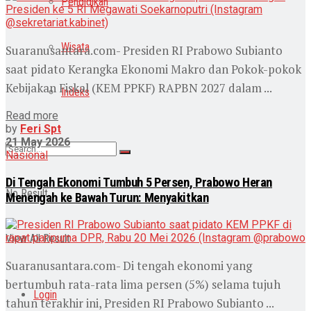
Pendidikan
Wisata
Suaranusantara.com- Presiden RI Prabowo Subianto
saat pidato Kerangka Ekonomi Makro dan Pokok-pokok
Kebijakan Fiskal (KEM PPKF) RAPBN 2027 dalam ...
Indeks
Read more
by
Feri Spt
21 May 2026
Nasional
Di Tengah Ekonomi Tumbuh 5 Persen, Prabowo Heran
No Result
Menengah ke Bawah Turun: Menyakitkan
View All Result
Suaranusantara.com- Di tengah ekonomi yang
bertumbuh rata-rata lima persen (5%) selama tujuh
Login
tahun terakhir ini, Presiden RI Prabowo Subianto ...