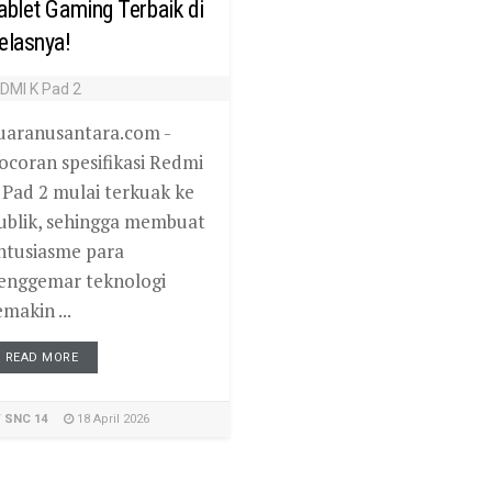
ablet Gaming Terbaik di
elasnya!
uaranusantara.com -
ocoran spesifikasi Redmi
 Pad 2 mulai terkuak ke
ublik, sehingga membuat
ntusiasme para
enggemar teknologi
emakin ...
READ MORE
Y
SNC 14
18 April 2026