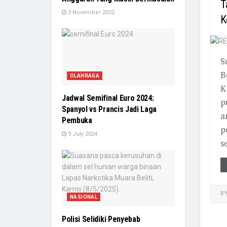
T
3 November 2022
K
S
B
OLAHRAGA
K
Jadwal Semifinal Euro 2024:
p
Spanyol vs Prancis Jadi Laga
a
Pembuka
p
9 July 2024
s
B
NASIONAL
Polisi Selidiki Penyebab