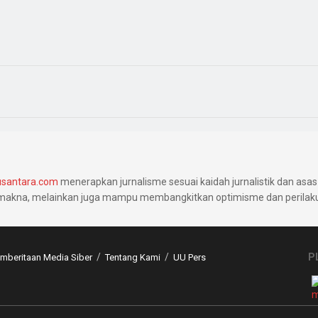
santara.com
menerapkan jurnalisme sesuai kaidah jurnalistik dan asas 
makna, melainkan juga mampu membangkitkan optimisme dan perilaku 
P
beritaan Media Siber
Tentang Kami
UU Pers