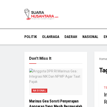
POLITIK
OLAHRAGA
DAERAH
NASIONAL
E
Don't Miss It
Home
Ta
T
NASIONAL
I
R
Marinus Gea Soroti Penyerapan
Anggaran Yang Masih Bermasalah