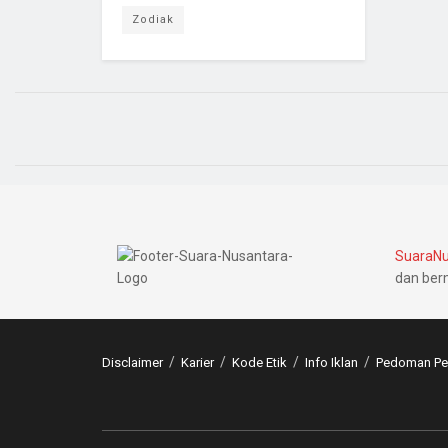
Zodiak
SuaraNu
dan ber
Disclaimer
Karier
Kode Etik
Info Iklan
Pedoman Pem