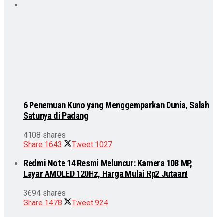
6 Penemuan Kuno yang Menggemparkan Dunia, Salah
Satunya di Padang
4108 shares
Share
1643
Tweet
1027
Redmi Note 14 Resmi Meluncur: Kamera 108 MP,
Layar AMOLED 120Hz, Harga Mulai Rp2 Jutaan!
3694 shares
Share
1478
Tweet
924