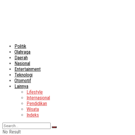
Politik
Olahraga
Daerah
Nasional
Entertainment
Teknologi
Otomotif
Lainnya
Lifestyle
Internasional
Pendidikan
Wisata
Indeks
No Result