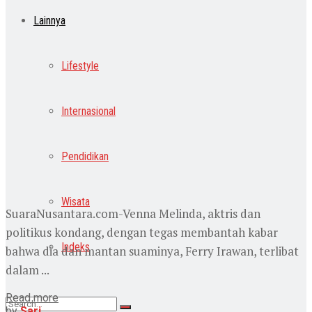
Lainnya
Lifestyle
Internasional
Pendidikan
Wisata
SuaraNusantara.com-Venna Melinda, aktris dan
politikus kondang, dengan tegas membantah kabar
Indeks
bahwa dia dan mantan suaminya, Ferry Irawan, terlibat
dalam ...
Read more
by
Sari