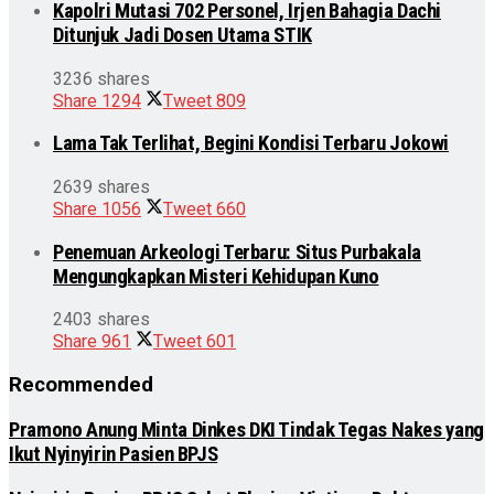
Kapolri Mutasi 702 Personel, Irjen Bahagia Dachi
Ditunjuk Jadi Dosen Utama STIK
3236 shares
Share
1294
Tweet
809
Lama Tak Terlihat, Begini Kondisi Terbaru Jokowi
2639 shares
Share
1056
Tweet
660
Penemuan Arkeologi Terbaru: Situs Purbakala
Mengungkapkan Misteri Kehidupan Kuno
2403 shares
Share
961
Tweet
601
Recommended
Pramono Anung Minta Dinkes DKI Tindak Tegas Nakes yang
Ikut Nyinyirin Pasien BPJS