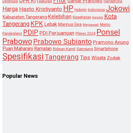
Fitur
DPR RI
Ganjar Pranowo
Destinasi
Featured
Handphone
HP
Jokowi
Harga
Hasto Kristiyanto
Hukrim
Indonesia
Kota
Kelebihan
Kabupaten Tangerang
Kesehatan
korupsi
KPK
Tangerang
Lebak
Marinus Gea
Metro
Megawati
Ponsel
PDIP
PDI Perjuangan
Pandeglang
Pilpres 2024
Prabowo
Prabowo Subianto
Pramono Anung
Puan Maharani
Ramalan
Smartphone
Samsung
Ridwan Kamil
Spesifikasi
Tangerang
Tips
Wisata
Zodiak
Popular News