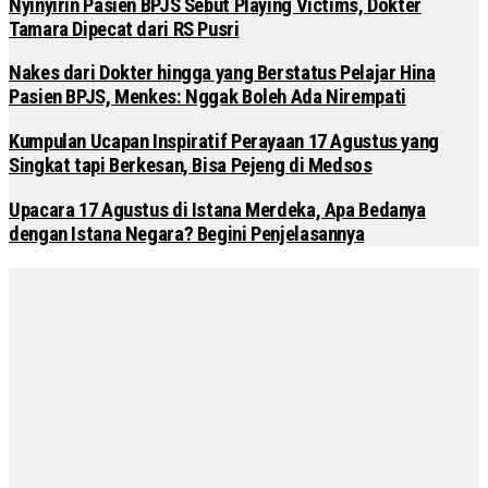
Nyinyirin Pasien BPJS Sebut Playing Victims, Dokter
Tamara Dipecat dari RS Pusri
Nakes dari Dokter hingga yang Berstatus Pelajar Hina
Pasien BPJS, Menkes: Nggak Boleh Ada Nirempati
Kumpulan Ucapan Inspiratif Perayaan 17 Agustus yang
Singkat tapi Berkesan, Bisa Pejeng di Medsos
Upacara 17 Agustus di Istana Merdeka, Apa Bedanya
dengan Istana Negara? Begini Penjelasannya