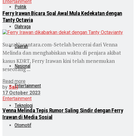
Entertainment
Politik
Ferry Irawan Bicara Soal Awal Mula Kedekatan dengan
Tanty Octavia
Olahraga
SuaraNusantara.com-Setelah bercerai dari Venna
Daerah
Melinda dan menghabiskan waktu di penjara akibat
kasus KDRT, Ferry Irawan kini telah menemukan
Nasional
seseorang ...
Read more
Entertainment
by
Sari
17 October 2023
Entertainment
Teknologi
Venna Melinda Tepis Rumor Saling Sindir dengan Ferry
Irawan di Media Sosial
Otomotif