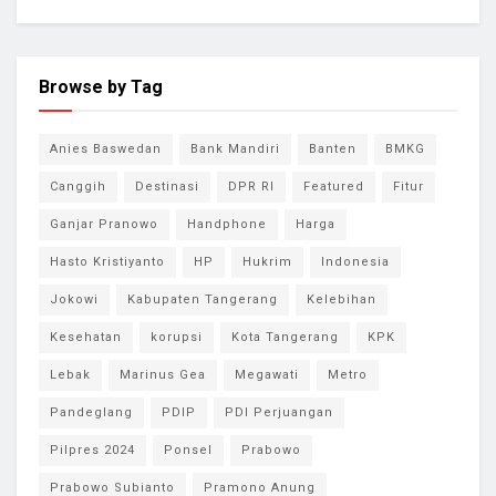
Browse by Tag
Anies Baswedan
Bank Mandiri
Banten
BMKG
Canggih
Destinasi
DPR RI
Featured
Fitur
Ganjar Pranowo
Handphone
Harga
Hasto Kristiyanto
HP
Hukrim
Indonesia
Jokowi
Kabupaten Tangerang
Kelebihan
Kesehatan
korupsi
Kota Tangerang
KPK
Lebak
Marinus Gea
Megawati
Metro
Pandeglang
PDIP
PDI Perjuangan
Pilpres 2024
Ponsel
Prabowo
Prabowo Subianto
Pramono Anung