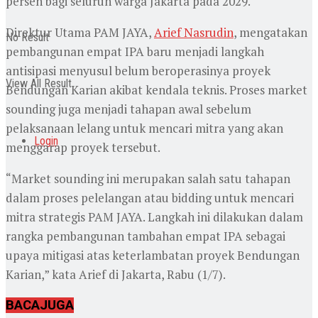
persen bagi seluruh warga Jakarta pada 2029.
Direktur Utama PAM JAYA,
Arief Nasrudin
, mengatakan
No Result
pembangunan empat IPA baru menjadi langkah
antisipasi menyusul belum beroperasinya proyek
View All Result
Bendungan Karian akibat kendala teknis. Proses market
sounding juga menjadi tahapan awal sebelum
pelaksanaan lelang untuk mencari mitra yang akan
Login
menggarap proyek tersebut.
“Market sounding ini merupakan salah satu tahapan
dalam proses pelelangan atau bidding untuk mencari
mitra strategis PAM JAYA. Langkah ini dilakukan dalam
rangka pembangunan tambahan empat IPA sebagai
upaya mitigasi atas keterlambatan proyek Bendungan
Karian,” kata Arief di Jakarta, Rabu (1/7).
BACA
JUGA