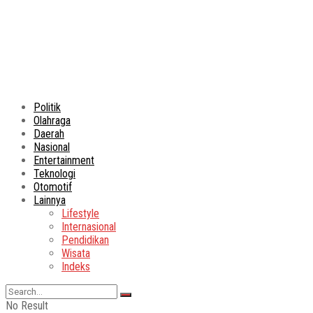
Politik
Olahraga
Daerah
Nasional
Entertainment
Teknologi
Otomotif
Lainnya
Lifestyle
Internasional
Pendidikan
Wisata
Indeks
No Result