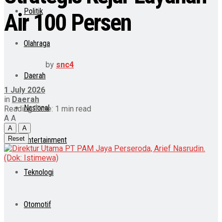
Politik
Air 100 Persen
Olahraga
by
snc4
Daerah
1 July 2026
in
Daerah
Nasional
Reading Time: 1 min read
A
A
A
A
Reset
Entertainment
Teknologi
Otomotif