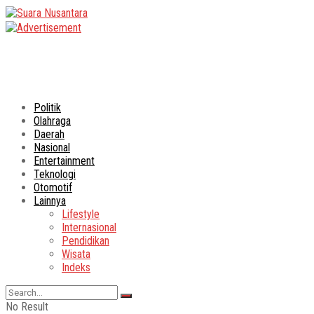
Politik
Olahraga
Daerah
Nasional
Entertainment
Teknologi
Otomotif
Lainnya
Lifestyle
Internasional
Pendidikan
Wisata
Indeks
No Result