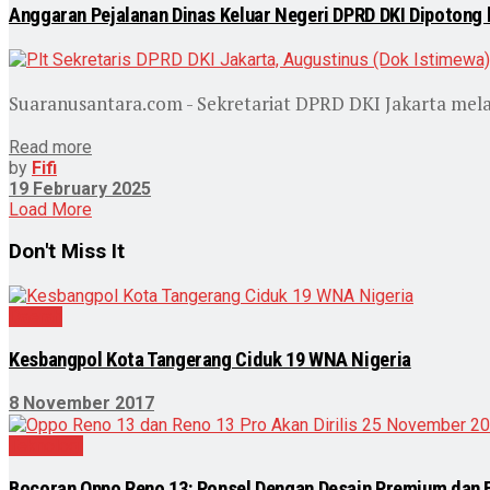
Anggaran Pejalanan Dinas Keluar Negeri DPRD DKI Dipotong
Suaranusantara.com - Sekretariat DPRD DKI Jakarta melak
Read more
by
Fifi
19 February 2025
Load More
Don't Miss It
Daerah
Kesbangpol Kota Tangerang Ciduk 19 WNA Nigeria
8 November 2017
Teknologi
Bocoran Oppo Reno 13: Ponsel Dengan Desain Premium dan F