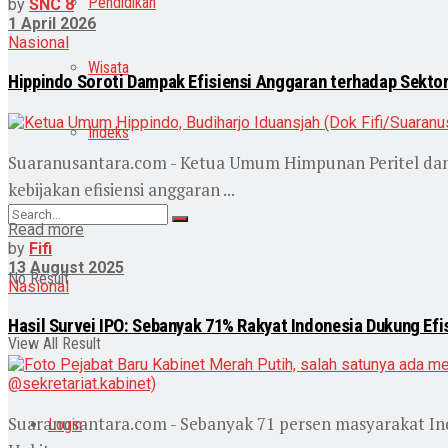
Pendidikan
by
SNC 8
1 April 2026
Nasional
Wisata
Hippindo Soroti Dampak Efisiensi Anggaran terhadap Sektor
Indeks
Suaranusantara.com - Ketua Umum Himpunan Peritel dan 
kebijakan efisiensi anggaran ...
Read more
by
Fifi
13 August 2025
No Result
Nasional
Hasil Survei IPO: Sebanyak 71% Rakyat Indonesia Dukung Efi
View All Result
Suaranusantara.com - Sebanyak 71 persen masyarakat Ind
Login