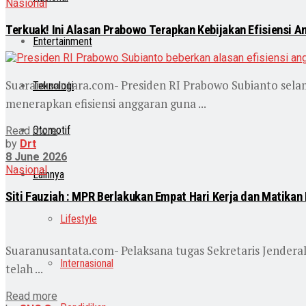
Nasional
Terkuak! Ini Alasan Prabowo Terapkan Kebijakan Efisiensi 
Entertainment
Suaranusantara.com- Presiden RI Prabowo Subianto sela
Teknologi
menerapkan efisiensi anggaran guna ...
Otomotif
Read more
by
Drt
8 June 2026
Nasional
Lainnya
Siti Fauziah : MPR Berlakukan Empat Hari Kerja dan Matika
Lifestyle
Suaranusantata.com- Pelaksana tugas Sekretaris Jenderal
Internasional
telah ...
Read more