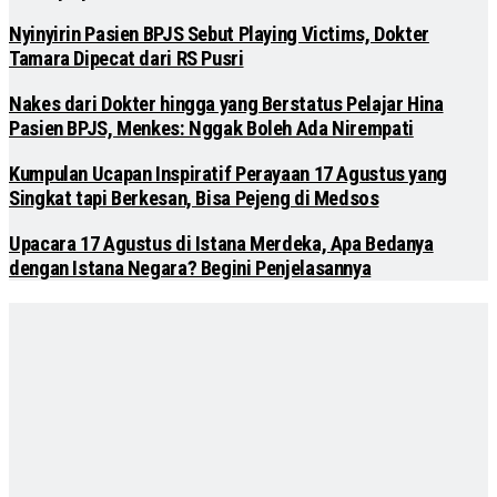
Nyinyirin Pasien BPJS Sebut Playing Victims, Dokter
Tamara Dipecat dari RS Pusri
Nakes dari Dokter hingga yang Berstatus Pelajar Hina
Pasien BPJS, Menkes: Nggak Boleh Ada Nirempati
Kumpulan Ucapan Inspiratif Perayaan 17 Agustus yang
Singkat tapi Berkesan, Bisa Pejeng di Medsos
Upacara 17 Agustus di Istana Merdeka, Apa Bedanya
dengan Istana Negara? Begini Penjelasannya