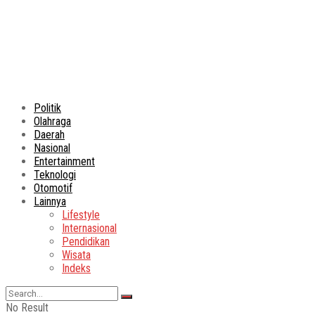
Politik
Olahraga
Daerah
Nasional
Entertainment
Teknologi
Otomotif
Lainnya
Lifestyle
Internasional
Pendidikan
Wisata
Indeks
No Result