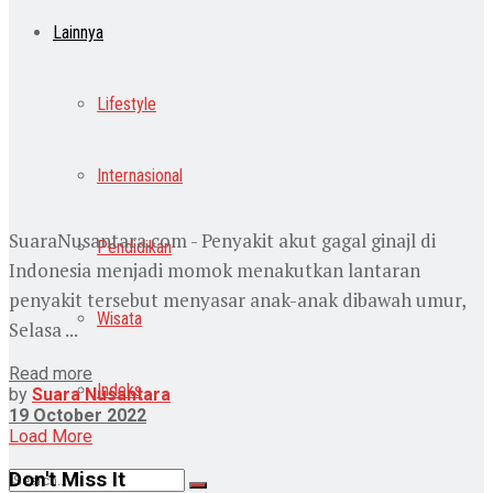
Lainnya
Lifestyle
Internasional
SuaraNusantara.com - Penyakit akut gagal ginajl di
Pendidikan
Indonesia menjadi momok menakutkan lantaran
penyakit tersebut menyasar anak-anak dibawah umur,
Wisata
Selasa ...
Read more
Indeks
by
Suara Nusantara
19 October 2022
Load More
Don't Miss It