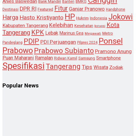
Anies Baswedan
Bank Mandiri
Banten
BMKG
Fitur
DPR RI
Ganjar Pranowo
Destinasi
Featured
Handphone
HP
Jokowi
Harga
Hasto Kristiyanto
Hukrim
Indonesia
Kota
Kelebihan
Kabupaten Tangerang
Kesehatan
korupsi
KPK
Tangerang
Lebak
Marinus Gea
Metro
Megawati
Ponsel
PDIP
PDI Perjuangan
Pandeglang
Pilpres 2024
Prabowo
Prabowo Subianto
Pramono Anung
Puan Maharani
Ramalan
Smartphone
Samsung
Ridwan Kamil
Spesifikasi
Tangerang
Tips
Wisata
Zodiak
Popular News