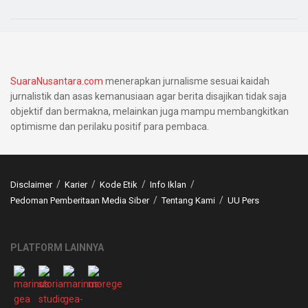
SuaraNusantara.com
menerapkan jurnalisme sesuai kaidah
jurnalistik dan asas kemanusiaan agar berita disajikan tidak saja
objektif dan bermakna, melainkan juga mampu membangkitkan
optimisme dan perilaku positif para pembaca.
Disclaimer
Karier
Kode Etik
Info Iklan
Pedoman Pemberitaan Media Siber
Tentang Kami
UU Pers
PLATFORM LAINNYA