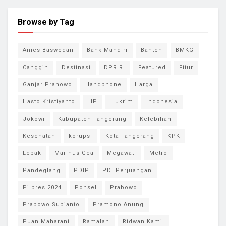
Browse by Tag
Anies Baswedan
Bank Mandiri
Banten
BMKG
Canggih
Destinasi
DPR RI
Featured
Fitur
Ganjar Pranowo
Handphone
Harga
Hasto Kristiyanto
HP
Hukrim
Indonesia
Jokowi
Kabupaten Tangerang
Kelebihan
Kesehatan
korupsi
Kota Tangerang
KPK
Lebak
Marinus Gea
Megawati
Metro
Pandeglang
PDIP
PDI Perjuangan
Pilpres 2024
Ponsel
Prabowo
Prabowo Subianto
Pramono Anung
Puan Maharani
Ramalan
Ridwan Kamil