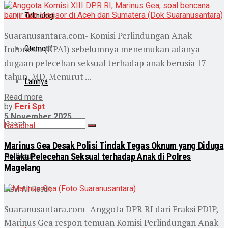
Teknologi
Suaranusantara.com- Komisi Perlindungan Anak
Indonesia (KPAI) sebelumnya menemukan adanya
Otomotif
dugaan pelecehan seksual terhadap anak berusia 17
tahun, MD. Menurut ...
Lainnya
Read more
by
Feri Spt
5 November 2025
Nasional
Marinus Gea Desak Polisi Tindak Tegas Oknum yang Diduga
Pelaku Pelecehan Seksual terhadap Anak di Polres
No Result
Magelang
View All Result
Suaranusantara.com- Anggota DPR RI dari Fraksi PDIP,
Marinus Gea respon temuan Komisi Perlindungan Anak