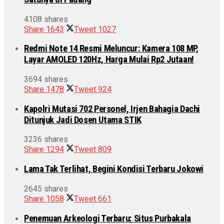
4108 shares
Share
1643
Tweet
1027
Redmi Note 14 Resmi Meluncur: Kamera 108 MP,
Layar AMOLED 120Hz, Harga Mulai Rp2 Jutaan!
3694 shares
Share
1478
Tweet
924
Kapolri Mutasi 702 Personel, Irjen Bahagia Dachi
Ditunjuk Jadi Dosen Utama STIK
3236 shares
Share
1294
Tweet
809
Lama Tak Terlihat, Begini Kondisi Terbaru Jokowi
2645 shares
Share
1058
Tweet
661
Penemuan Arkeologi Terbaru: Situs Purbakala