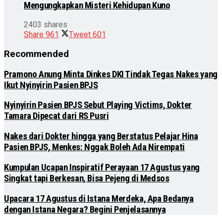
Mengungkapkan Misteri Kehidupan Kuno
2403 shares
Share
961
Tweet
601
Recommended
Pramono Anung Minta Dinkes DKI Tindak Tegas Nakes yang
Ikut Nyinyirin Pasien BPJS
Nyinyirin Pasien BPJS Sebut Playing Victims, Dokter
Tamara Dipecat dari RS Pusri
Nakes dari Dokter hingga yang Berstatus Pelajar Hina
Pasien BPJS, Menkes: Nggak Boleh Ada Nirempati
Kumpulan Ucapan Inspiratif Perayaan 17 Agustus yang
Singkat tapi Berkesan, Bisa Pejeng di Medsos
Upacara 17 Agustus di Istana Merdeka, Apa Bedanya
dengan Istana Negara? Begini Penjelasannya