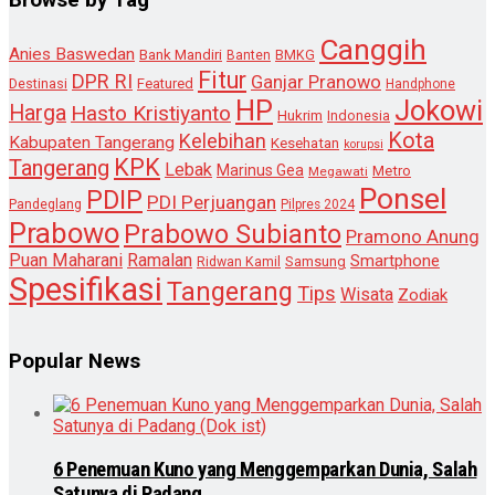
Canggih
Anies Baswedan
Bank Mandiri
Banten
BMKG
Fitur
DPR RI
Ganjar Pranowo
Destinasi
Featured
Handphone
HP
Jokowi
Harga
Hasto Kristiyanto
Hukrim
Indonesia
Kota
Kelebihan
Kabupaten Tangerang
Kesehatan
korupsi
KPK
Tangerang
Lebak
Marinus Gea
Metro
Megawati
Ponsel
PDIP
PDI Perjuangan
Pandeglang
Pilpres 2024
Prabowo
Prabowo Subianto
Pramono Anung
Puan Maharani
Ramalan
Smartphone
Samsung
Ridwan Kamil
Spesifikasi
Tangerang
Tips
Wisata
Zodiak
Popular News
6 Penemuan Kuno yang Menggemparkan Dunia, Salah
Satunya di Padang