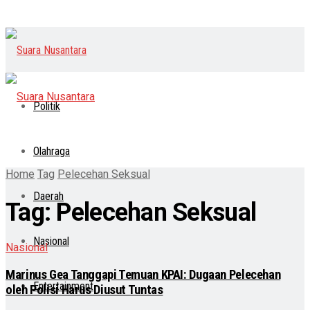
Politik
Olahraga
Home
Tag
Pelecehan Seksual
Daerah
Tag:
Pelecehan Seksual
Nasional
Nasional
Marinus Gea Tanggapi Temuan KPAI: Dugaan Pelecehan
Entertainment
oleh Polisi Harus Diusut Tuntas