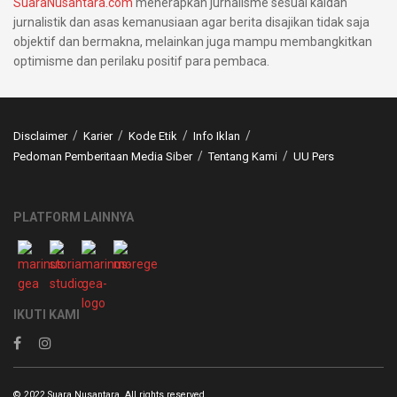
SuaraNusantara.com
menerapkan jurnalisme sesuai kaidah
jurnalistik dan asas kemanusiaan agar berita disajikan tidak saja
objektif dan bermakna, melainkan juga mampu membangkitkan
optimisme dan perilaku positif para pembaca.
Disclaimer
Karier
Kode Etik
Info Iklan
Pedoman Pemberitaan Media Siber
Tentang Kami
UU Pers
PLATFORM LAINNYA
IKUTI KAMI
© 2022 Suara Nusantara. All rights reserved.