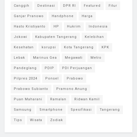
Canggih
Destinasi
DPR RI
Featured
Fitur
Ganjar Pranowo
Handphone
Harga
Hasto Kristiyanto
HP
Hukrim
Indonesia
Jokowi
Kabupaten Tangerang
Kelebihan
Kesehatan
korupsi
Kota Tangerang
KPK
Lebak
Marinus Gea
Megawati
Metro
Pandeglang
PDIP
PDI Perjuangan
Pilpres 2024
Ponsel
Prabowo
Prabowo Subianto
Pramono Anung
Puan Maharani
Ramalan
Ridwan Kamil
Samsung
Smartphone
Spesifikasi
Tangerang
Tips
Wisata
Zodiak