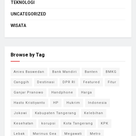
TEKNOLOGI
UNCATEGORIZED
WISATA
Browse by Tag
Anies Baswedan
Bank Mandiri
Banten
BMKG
Canggih
Destinasi
DPR RI
Featured
Fitur
Ganjar Pranowo
Handphone
Harga
Hasto Kristiyanto
HP
Hukrim
Indonesia
Jokowi
Kabupaten Tangerang
Kelebihan
Kesehatan
korupsi
Kota Tangerang
KPK
Lebak
Marinus Gea
Megawati
Metro