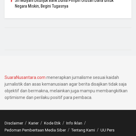
Sri Mulyani Ditunjuk Bank Dunia Pimpin Urusan Dana untuk
Negara Miskin, Begini Tugasnya
SuaraNusantara.com
menerapkan jurnalisme sesuai kaidah
jurnalistik dan asas kemanusiaan agar berita disajikan tidak saja
objektif dan bermakna, melainkan juga mampu membangkitkan
optimisme dan perilaku positif para pembaca.
Disclaimer
Karier
Kode Etik
Info Iklan
Pedoman Pemberitaan Media Siber
Tentang Kami
UU Pers