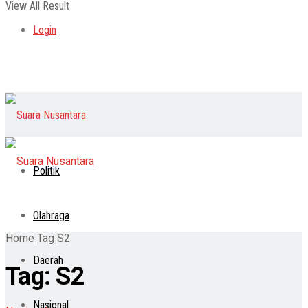
View All Result
Login
Politik
Olahraga
Home
Tag
S2
Daerah
Tag:
S2
Nasional