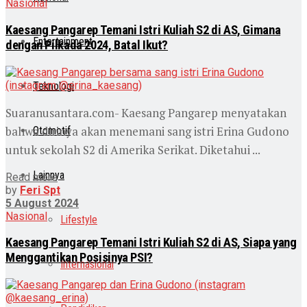
Nasional
Kaesang Pangarep Temani Istri Kuliah S2 di AS, Gimana
Entertainment
dengan Pilkada 2024, Batal Ikut?
Teknologi
Suaranusantara.com- Kaesang Pangarep menyatakan
bahwa dirinya akan menemani sang istri Erina Gudono
Otomotif
untuk sekolah S2 di Amerika Serikat. Diketahui ...
Lainnya
Read more
by
Feri Spt
5 August 2024
Nasional
Lifestyle
Kaesang Pangarep Temani Istri Kuliah S2 di AS, Siapa yang
Menggantikan Posisinya PSI?
Internasional