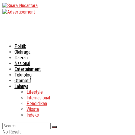
Politik
Olahraga
Daerah
Nasional
Entertainment
Teknologi
Otomotif
Lainnya
Lifestyle
Internasional
Pendidikan
Wisata
Indeks
No Result