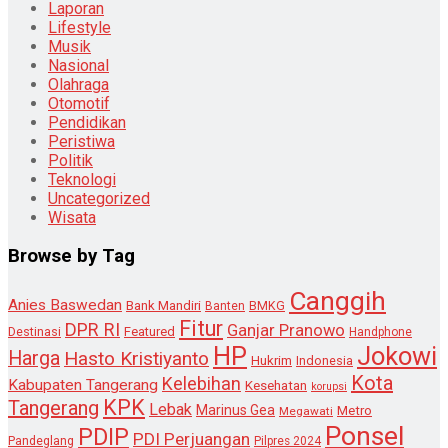
Laporan
Lifestyle
Musik
Nasional
Olahraga
Otomotif
Pendidikan
Peristiwa
Politik
Teknologi
Uncategorized
Wisata
Browse by Tag
Canggih
Anies Baswedan
Bank Mandiri
Banten
BMKG
Fitur
DPR RI
Ganjar Pranowo
Destinasi
Featured
Handphone
HP
Jokowi
Harga
Hasto Kristiyanto
Hukrim
Indonesia
Kota
Kelebihan
Kabupaten Tangerang
Kesehatan
korupsi
KPK
Tangerang
Lebak
Marinus Gea
Metro
Megawati
Ponsel
PDIP
PDI Perjuangan
Pandeglang
Pilpres 2024