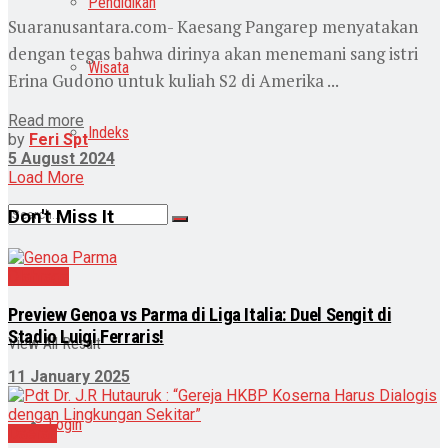
Pendidikan
Suaranusantara.com- Kaesang Pangarep menyatakan
dengan tegas bahwa dirinya akan menemani sang istri
Wisata
Erina Gudono untuk kuliah S2 di Amerika ...
Read more
Indeks
by
Feri Spt
5 August 2024
Load More
Don't Miss It
Olahraga
No Result
Preview Genoa vs Parma di Liga Italia: Duel Sengit di
Stadio Luigi Ferraris!
View All Result
11 January 2025
Login
Daerah