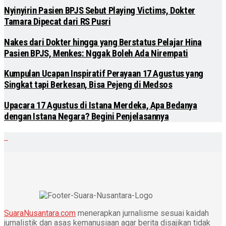
Nyinyirin Pasien BPJS Sebut Playing Victims, Dokter
Tamara Dipecat dari RS Pusri
Nakes dari Dokter hingga yang Berstatus Pelajar Hina
Pasien BPJS, Menkes: Nggak Boleh Ada Nirempati
Kumpulan Ucapan Inspiratif Perayaan 17 Agustus yang
Singkat tapi Berkesan, Bisa Pejeng di Medsos
Upacara 17 Agustus di Istana Merdeka, Apa Bedanya
dengan Istana Negara? Begini Penjelasannya
SuaraNusantara.com
menerapkan jurnalisme sesuai kaidah
jurnalistik dan asas kemanusiaan agar berita disajikan tidak