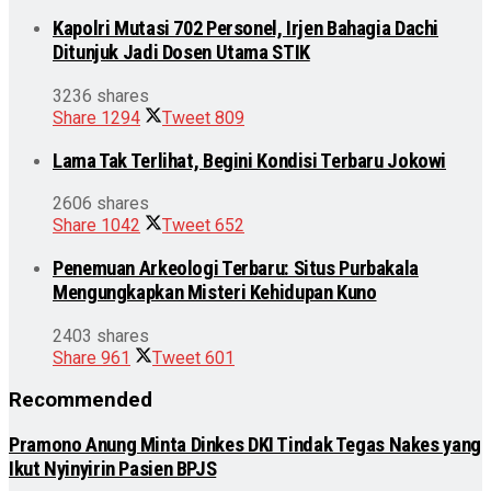
Kapolri Mutasi 702 Personel, Irjen Bahagia Dachi
Ditunjuk Jadi Dosen Utama STIK
3236 shares
Share
1294
Tweet
809
Lama Tak Terlihat, Begini Kondisi Terbaru Jokowi
2606 shares
Share
1042
Tweet
652
Penemuan Arkeologi Terbaru: Situs Purbakala
Mengungkapkan Misteri Kehidupan Kuno
2403 shares
Share
961
Tweet
601
Recommended
Pramono Anung Minta Dinkes DKI Tindak Tegas Nakes yang
Ikut Nyinyirin Pasien BPJS