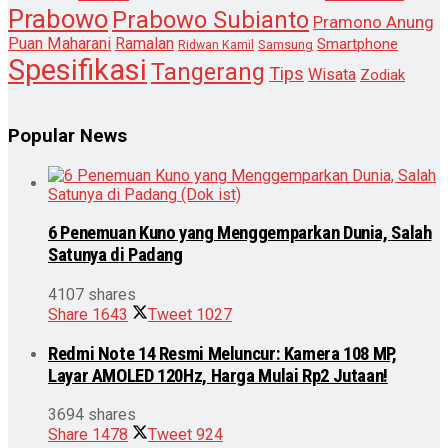
Prabowo
Prabowo Subianto
Pramono Anung
Puan Maharani
Ramalan
Smartphone
Samsung
Ridwan Kamil
Spesifikasi
Tangerang
Tips
Wisata
Zodiak
Popular News
6 Penemuan Kuno yang Menggemparkan Dunia, Salah
Satunya di Padang
4107 shares
Share
1643
Tweet
1027
Redmi Note 14 Resmi Meluncur: Kamera 108 MP,
Layar AMOLED 120Hz, Harga Mulai Rp2 Jutaan!
3694 shares
Share
1478
Tweet
924