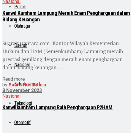
Nasional
Politik
Kanwil Kumham Lampung Meraih Enam Penghargaan dalam
Bidang Keuangan
Olahraga
Suaranusantara.com- Kantor Wilayah Kementerian
Daerah
Hukum dan HAM (Kemenkumham) Lampung meraih
prestasi gemilang dengan meraih enam penghargaan
Nasional
dalam bidang keuangan. ...
Read more
Entertainment
by
Suara Nusantara
8 November 2023
Nasional
Teknologi
Kanwilkumham Lampung Raih Penghargaan P2HAM
Otomotif