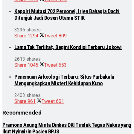
Kapolri Mutasi 702 Personel, Irjen Bahagia Dachi
Ditunjuk Jadi Dosen Utama STIK
3236 shares
Share
1294
Tweet
809
Lama Tak Terlihat, Begini Kondisi Terbaru Jokowi
2613 shares
Share
1045
Tweet
653
Penemuan Arkeologi Terbaru: Situs Purbakala
Mengungkapkan Misteri Kehidupan Kuno
2403 shares
Share
961
Tweet
601
Recommended
Pramono Anung Minta Dinkes DKI Tindak Tegas Nakes yang
Ikut Nyinyirin Pasien BPJS