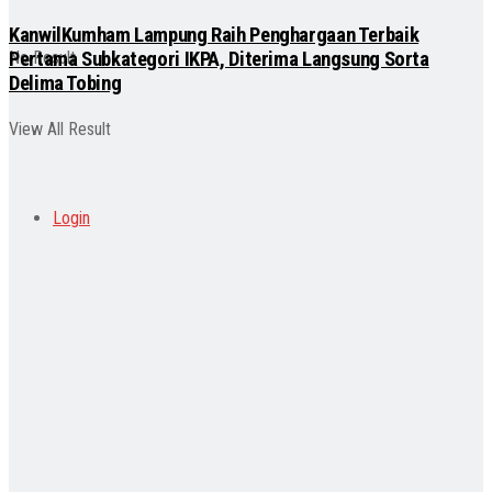
KanwilKumham Lampung Raih Penghargaan Terbaik
Pertama Subkategori IKPA, Diterima Langsung Sorta
No Result
Delima Tobing
View All Result
Login