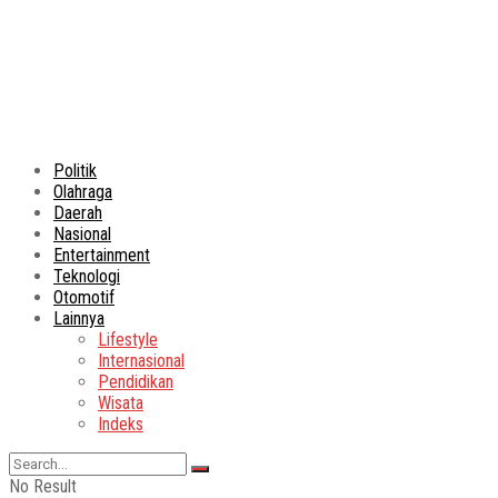
Politik
Olahraga
Daerah
Nasional
Entertainment
Teknologi
Otomotif
Lainnya
Lifestyle
Internasional
Pendidikan
Wisata
Indeks
No Result