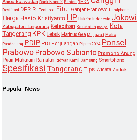
Canggih
Anies Baswedan
Bank Mandiri
Banten
BMKG
Fitur
DPR RI
Ganjar Pranowo
Destinasi
Featured
Handphone
HP
Jokowi
Harga
Hasto Kristiyanto
Hukrim
Indonesia
Kota
Kelebihan
Kabupaten Tangerang
Kesehatan
korupsi
KPK
Tangerang
Lebak
Marinus Gea
Metro
Megawati
Ponsel
PDIP
PDI Perjuangan
Pandeglang
Pilpres 2024
Prabowo
Prabowo Subianto
Pramono Anung
Puan Maharani
Ramalan
Smartphone
Samsung
Ridwan Kamil
Spesifikasi
Tangerang
Tips
Wisata
Zodiak
Popular News