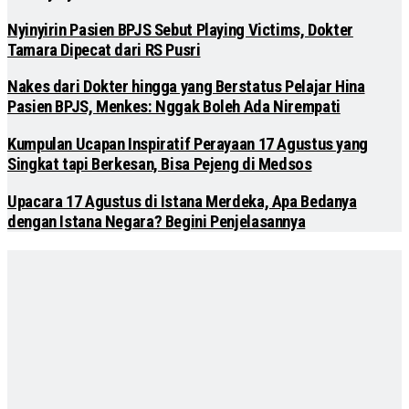
Nyinyirin Pasien BPJS Sebut Playing Victims, Dokter
Tamara Dipecat dari RS Pusri
Nakes dari Dokter hingga yang Berstatus Pelajar Hina
Pasien BPJS, Menkes: Nggak Boleh Ada Nirempati
Kumpulan Ucapan Inspiratif Perayaan 17 Agustus yang
Singkat tapi Berkesan, Bisa Pejeng di Medsos
Upacara 17 Agustus di Istana Merdeka, Apa Bedanya
dengan Istana Negara? Begini Penjelasannya