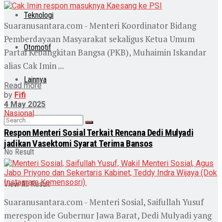
Teknologi
Suaranusantara.com - Menteri Koordinator Bidang
Pemberdayaan Masyarakat sekaligus Ketua Umum
Otomotif
Partai Kebangkitan Bangsa (PKB), Muhaimin Iskandar
alias Cak Imin ...
Lainnya
Read more
by
Fifi
4 May 2025
Nasional
Respon Menteri Sosial Terkait Rencana Dedi Mulyadi
jadikan Vasektomi Syarat Terima Bansos
No Result
View All Result
Suaranusantara.com - Menteri Sosial, Saifullah Yusuf
merespon ide Gubernur Jawa Barat, Dedi Mulyadi yang