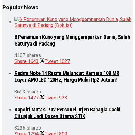
Popular News
6 Penemuan Kuno yang Menggemparkan Dunia, Salah
Satunya di Padang
4107 shares
Share
1643
Tweet
1027
Redmi Note 14 Resmi Meluncur: Kamera 108 MP,
Layar AMOLED 120Hz, Harga Mulai Rp2 Jutaan!
3693 shares
Share
1477
Tweet
923
Kapolri Mutasi 702 Personel, Irjen Bahagia Dachi
Ditunjuk Jadi Dosen Utama STIK
3236 shares
Share
1294
Tweet
809