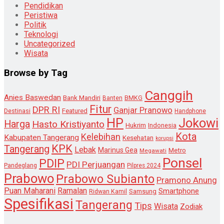
Pendidikan
Peristiwa
Politik
Teknologi
Uncategorized
Wisata
Browse by Tag
Canggih
Anies Baswedan
Bank Mandiri
Banten
BMKG
Fitur
DPR RI
Ganjar Pranowo
Destinasi
Featured
Handphone
HP
Jokowi
Harga
Hasto Kristiyanto
Hukrim
Indonesia
Kota
Kelebihan
Kabupaten Tangerang
Kesehatan
korupsi
KPK
Tangerang
Lebak
Marinus Gea
Metro
Megawati
Ponsel
PDIP
PDI Perjuangan
Pandeglang
Pilpres 2024
Prabowo
Prabowo Subianto
Pramono Anung
Puan Maharani
Ramalan
Smartphone
Samsung
Ridwan Kamil
Spesifikasi
Tangerang
Tips
Wisata
Zodiak