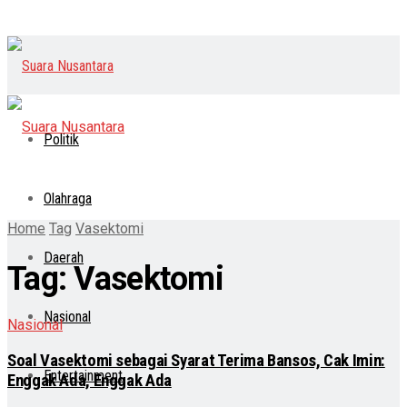
Politik
Olahraga
Home
Tag
Vasektomi
Daerah
Tag:
Vasektomi
Nasional
Nasional
Soal Vasektomi sebagai Syarat Terima Bansos, Cak Imin:
Entertainment
Enggak Ada, Enggak Ada