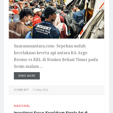
Suaranusantara.com- Sepekan sudah
kecelakaan kereta api antara KA Argo
Bromo vs KRL di Stasiun Bekasi Timur pada
Senin malam ...
READ MORE
BY
FERI SPT
5 May 2026
NASIONAL
Investigasi Kasus Kecelakaan Kereta Api di