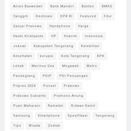
Anies Baswedan
Bank Mandiri
Banten
BMKG
Canggih
Destinasi
DPR RI
Featured
Fitur
Ganjar Pranowo
Handphone
Harga
Hasto Kristiyanto
HP
Hukrim
Indonesia
Jokowi
Kabupaten Tangerang
Kelebihan
Kesehatan
korupsi
Kota Tangerang
KPK
Lebak
Marinus Gea
Megawati
Metro
Pandeglang
PDIP
PDI Perjuangan
Pilpres 2024
Ponsel
Prabowo
Prabowo Subianto
Pramono Anung
Puan Maharani
Ramalan
Ridwan Kamil
Samsung
Smartphone
Spesifikasi
Tangerang
Tips
Wisata
Zodiak