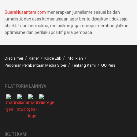
SuaraNusantara.com
menerapkan jurnalisme sesuai kaidah
jurnalistik dan asas kemanusiaan agar berita disajikan tidak saja
objektif dan bermakna, melainkan juga mampu membangkitkan
optimisme dan perilaku positif para pembaca.
Disclaimer
Karier
Kode Etik
Info Iklan
Pedoman Pemberitaan Media Siber
Tentang Kami
UU Pers
PLATFORM LAINNYA
IKUTI KAMI