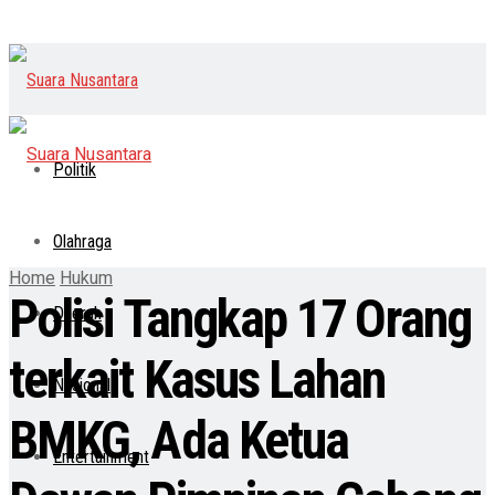
Politik
Olahraga
Home
Hukum
Polisi Tangkap 17 Orang
Daerah
terkait Kasus Lahan
Nasional
BMKG, Ada Ketua
Entertainment