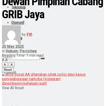
Dewan Pimpinan Cabang
Teknologi
GRIB Jaya
Otomotif
by
Fifi
Lainnya
25 May 2025
in
Hukum
,
Peristiwa
Reading Time: 1 min read
A
A
A
A
Reset
No Result
View All Result