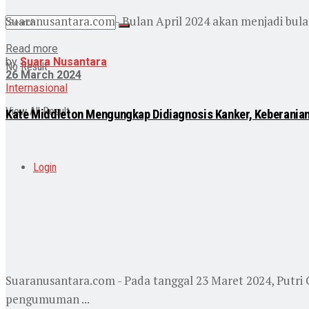
Suaranusantara.com- Bulan April 2024 akan menjadi bulan 
Read more
by
Suara Nusantara
No Result
26 March 2024
Internasional
View All Result
Kate Middleton Mengungkap Didiagnosis Kanker, Keberania
Login
Suaranusantara.com - Pada tanggal 23 Maret 2024, Putri
pengumuman ...