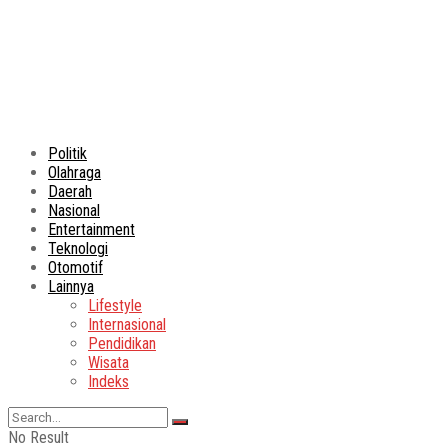
Politik
Olahraga
Daerah
Nasional
Entertainment
Teknologi
Otomotif
Lainnya
Lifestyle
Internasional
Pendidikan
Wisata
Indeks
No Result