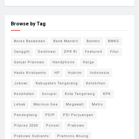
Browse by Tag
Anies Baswedan
Bank Mandiri
Banten
BMKG
Canggih
Destinasi
DPR RI
Featured
Fitur
Ganjar Pranowo
Handphone
Harga
Hasto Kristiyanto
HP
Hukrim
Indonesia
Jokowi
Kabupaten Tangerang
Kelebihan
Kesehatan
korupsi
Kota Tangerang
KPK
Lebak
Marinus Gea
Megawati
Metro
Pandeglang
PDIP
PDI Perjuangan
Pilpres 2024
Ponsel
Prabowo
Prabowo Subianto
Pramono Anung