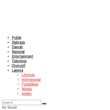
Politik
Olahraga
Daerah
Nasional
Entertainment
Teknologi
Otomotif
Lainnya
Lifestyle
Internasional
Pendidikan
Wisata
Indeks
No Result