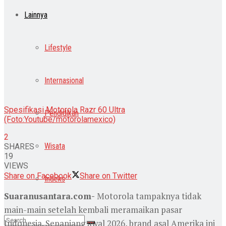
Lainnya
Lifestyle
Internasional
Spesifikasi Motorola Razr 60 Ultra
Pendidikan
(Foto:Youtube/motorolamexico)
2
Wisata
SHARES
19
VIEWS
Share on Facebook
Share on Twitter
Indeks
Suaranusantara.com-
Motorola tampaknya tidak
main-main setelah kembali meramaikan pasar
Indonesia. Sepanjang awal 2026, brand asal Amerika ini