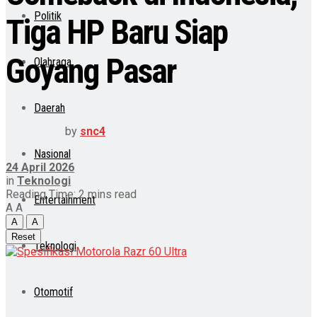
Politik
Tiga HP Baru Siap
Goyang Pasar
Olahraga
Daerah
by
snc4
Nasional
24 April 2026
in
Teknologi
Reading Time: 2 mins read
Entertainment
A
A
A
A
Reset
Teknologi
Otomotif