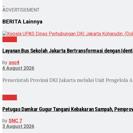
ADVERTISEMENT
BERITA
Lainnya
Daerah
Layanan Bus Sekolah Jakarta Bertransformasi dengan Identit
by
snc4
6 August 2026
Pemerintah Provinsi DKI Jakarta melalui Unit Pengelola A
Daerah
Petugas Damkar Gugur Tangani Kebakaran Sampah, Pemprov 
by
SNC 7
3 August 2026