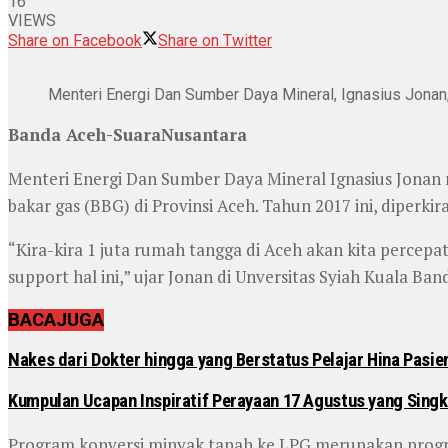
16
VIEWS
Share on Facebook
Share on Twitter
Menteri Energi Dan Sumber Daya Mineral, Ignasius Jonan,
Banda Aceh-SuaraNusantara
Menteri Energi Dan Sumber Daya Mineral Ignasius Jona
bakar gas (BBG) di Provinsi Aceh. Tahun 2017 ini, diperki
“Kira-kira 1 juta rumah tangga di Aceh akan kita perce
support hal ini,” ujar Jonan di Unversitas Syiah Kuala Ban
BACA
JUGA
Nakes dari Dokter hingga yang Berstatus Pelajar Hina Pasi
Kumpulan Ucapan Inspiratif Perayaan 17 Agustus yang Singk
Program konversi minyak tanah ke LPG merupakan progr