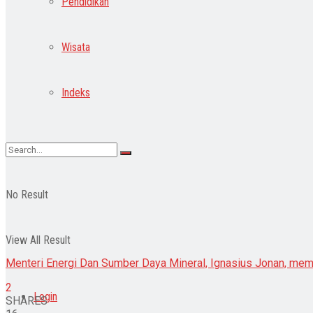
Pendidikan
Wisata
Indeks
No Result
View All Result
Menteri Energi Dan Sumber Daya Mineral, Ignasius Jonan, membe
2
Login
SHARES