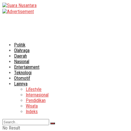
Politik
Olahraga
Daerah
Nasional
Entertainment
Teknologi
Otomotif
Lainnya
Lifestyle
Internasional
Pendidikan
Wisata
Indeks
No Result