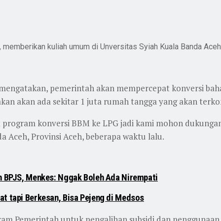
 memberikan kuliah umum di Unversitas Syiah Kuala Banda Aceh, 
n mengatakan, pemerintah akan mempercepat konversi bah
rakan akan ada sekitar 1 juta rumah tangga yang akan terko
pat program konversi BBM ke LPG jadi kami mohon dukunga
da Aceh, Provinsi Aceh, beberapa waktu lalu.
en BPJS, Menkes: Nggak Boleh Ada Nirempati
at tapi Berkesan, Bisa Pejeng di Medsos
am Pemerintah untuk pengalihan subsidi dan penggunaan