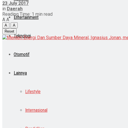
23 July 2017
in
Daerah
Reading Time: 1 min read
Entertainment
A
A
A
A
Reset
Teknologi
Otomotif
Lainnya
Lifestyle
Internasional