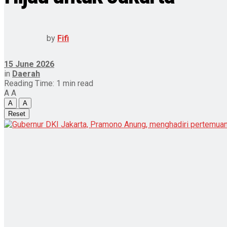
by
Fifi
15 June 2026
in
Daerah
Reading Time: 1 min read
A
A
A
A
Reset