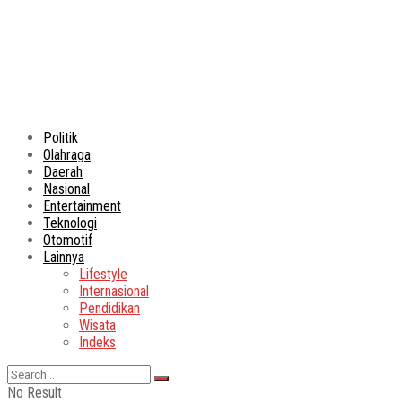
Politik
Olahraga
Daerah
Nasional
Entertainment
Teknologi
Otomotif
Lainnya
Lifestyle
Internasional
Pendidikan
Wisata
Indeks
No Result