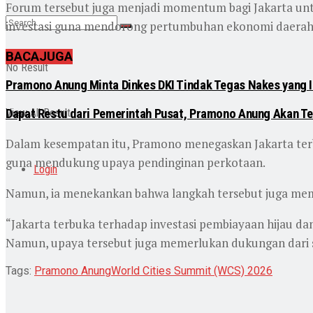
Forum tersebut juga menjadi momentum bagi Jakarta un
investasi guna mendorong pertumbuhan ekonomi daerah
BACA
JUGA
No Result
Pramono Anung Minta Dinkes DKI Tindak Tegas Nakes yang Ik
Dapat Restu dari Pemerintah Pusat, Pramono Anung Akan Terb
View All Result
Dalam kesempatan itu, Pramono menegaskan Jakarta terb
guna mendukung upaya pendinginan perkotaan.
Login
Namun, ia menekankan bahwa langkah tersebut juga mem
“Jakarta terbuka terhadap investasi pembiayaan hijau 
Namun, upaya tersebut juga memerlukan dukungan dari s
Tags:
Pramono Anung
World Cities Summit (WCS) 2026