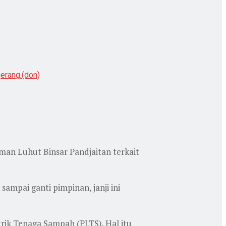
erang.(don)
an Luhut Binsar Pandjaitan terkait
ampai ganti pimpinan, janji ini
rik Tenaga Sampah (PLTS). Hal itu