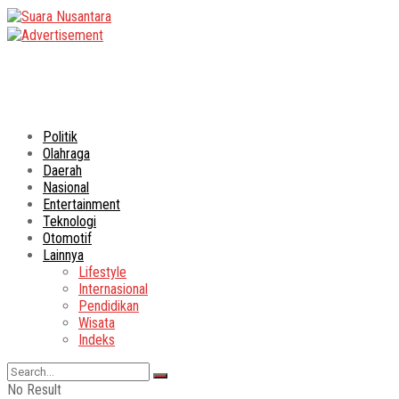
Politik
Olahraga
Daerah
Nasional
Entertainment
Teknologi
Otomotif
Lainnya
Lifestyle
Internasional
Pendidikan
Wisata
Indeks
No Result