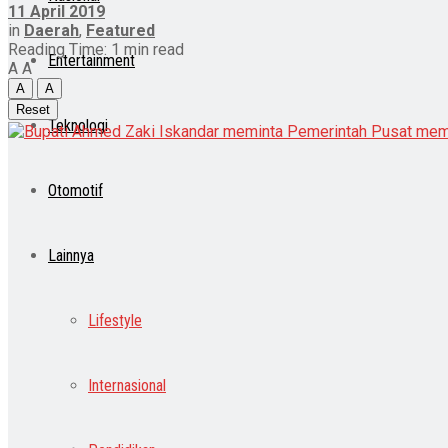
11 April 2019
in
Daerah
,
Featured
Reading Time: 1 min read
Entertainment
A
A
A
A
Reset
Teknologi
Otomotif
Lainnya
Lifestyle
Internasional