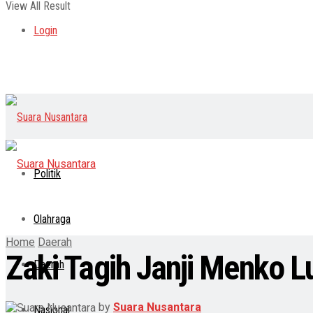
View All Result
Login
Politik
Olahraga
Home
Daerah
Zaki Tagih Janji Menko 
Daerah
by
Suara Nusantara
Nasional