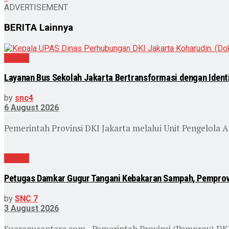
ADVERTISEMENT
BERITA
Lainnya
Daerah
Layanan Bus Sekolah Jakarta Bertransformasi dengan Identit
by
snc4
6 August 2026
Pemerintah Provinsi DKI Jakarta melalui Unit Pengelola A
Daerah
Petugas Damkar Gugur Tangani Kebakaran Sampah, Pemprov 
by
SNC 7
3 August 2026
Suaranusantara.com - Pemerintah Provinsi (Pemprov) DK