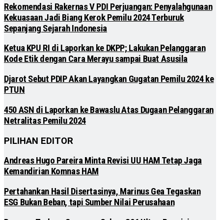
Rekomendasi Rakernas V PDI Perjuangan: Penyalahgunaan
Kekuasaan Jadi Biang Kerok Pemilu 2024 Terburuk
Sepanjang Sejarah Indonesia
Ketua KPU RI di Laporkan ke DKPP; Lakukan Pelanggaran
Kode Etik dengan Cara Merayu sampai Buat Asusila
Djarot Sebut PDIP Akan Layangkan Gugatan Pemilu 2024 ke
PTUN
450 ASN di Laporkan ke Bawaslu Atas Dugaan Pelanggaran
Netralitas Pemilu 2024
PILIHAN EDITOR
Andreas Hugo Pareira Minta Revisi UU HAM Tetap Jaga
Kemandirian Komnas HAM
Pertahankan Hasil Disertasinya, Marinus Gea Tegaskan
ESG Bukan Beban, tapi Sumber Nilai Perusahaan