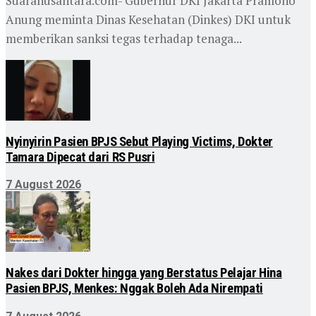
Suaranusantara.com- Gubernur DKI Jakarta Pramono
Anung meminta Dinas Kesehatan (Dinkes) DKI untuk
memberikan sanksi tegas terhadap tenaga...
Nyinyirin Pasien BPJS Sebut Playing Victims, Dokter
Tamara Dipecat dari RS Pusri
7 August 2026
Nakes dari Dokter hingga yang Berstatus Pelajar Hina
Pasien BPJS, Menkes: Nggak Boleh Ada Nirempati