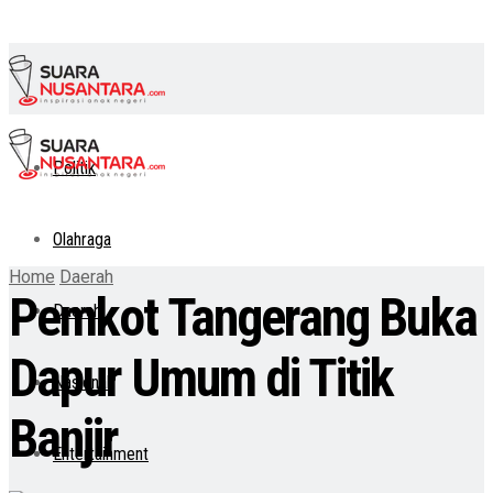
Politik
Olahraga
Home
Daerah
Pemkot Tangerang Buka
Daerah
Dapur Umum di Titik
Nasional
Banjir
Entertainment