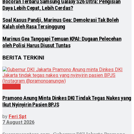
Bocoran Terbaru Samsung Galaxy S26 Ultra: Pengisian
Daya Lebih Cepat, Lebih Cerdas?
Soal Kasus Pandji, Marinus Gea: Demokrasi Tak Boleh
Kalah oleh Rasa Tersinggung
Marinus Gea Tanggapi Temuan KPAI: Dugaan Pelecehan
oleh Polisi Harus Diusut Tuntas
BERITA TERKINI
Nasional
Pramono Anung Minta Dinkes DKI Tindak Tegas Nakes yang
Ikut Nyinyirin Pasien BPJS
by
Feri Spt
7 August 2026