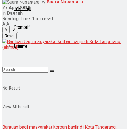
by
Suara Nusantara
27 April 2019
Teknologi
in
Daerah
Reading Time: 1 min read
A
A
Otomotif
A
A
Reset
Lainnya
No Result
View All Result
Bantuan bagi masyarakat korban banjir di Kota Tangerang.