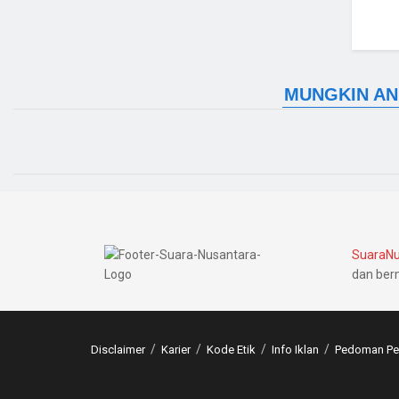
SuaraNu
dan ber
Disclaimer
Karier
Kode Etik
Info Iklan
Pedoman Pem