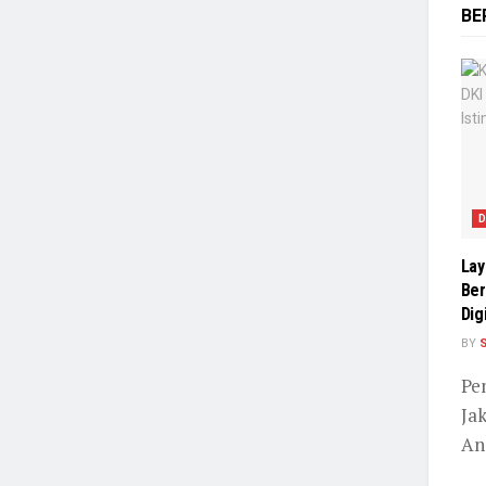
BE
D
Lay
Ber
Dig
BY
Pe
Jak
An