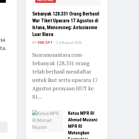
NASIONAL
Sebanyak 128.331 Orang Berhasil
War Tiket Upacara 17 Agustus di
Istana, Mensesneg: Antusiasme
Luar Biasa
sa
BY
FERI SPT
6 August 2026
ta.
Suaranusantara.com-
Sebanyak 128.331 orang
telah berhasil mendaftar
untuk ikut serta upacara 17
Agustus perayaan HUT ke
81...
n
Ketua MPR RI
Ahmad Muzani:
MPR RI
Matangkan