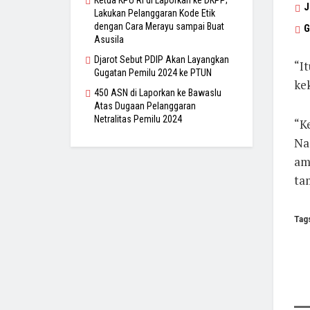
Ketua KPU RI di Laporkan ke DKPP;
J
Lakukan Pelanggaran Kode Etik
dengan Cara Merayu sampai Buat
G
Asusila
Djarot Sebut PDIP Akan Layangkan
“It
Gugatan Pemilu 2024 ke PTUN
ke
450 ASN di Laporkan ke Bawaslu
Atas Dugaan Pelanggaran
Netralitas Pemilu 2024
“K
Na
ama
ta
Tag