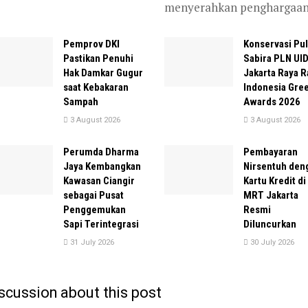
menyerahkan penghargaan.
Pemprov DKI
Konservasi Pu
Pastikan Penuhi
Sabira PLN UI
Hak Damkar Gugur
Jakarta Raya R
saat Kebakaran
Indonesia Gre
Sampah
Awards 2026
3 August 2026
3 August 2026
Perumda Dharma
Pembayaran
Jaya Kembangkan
Nirsentuh den
Kawasan Ciangir
Kartu Kredit di
sebagai Pusat
MRT Jakarta
Penggemukan
Resmi
Sapi Terintegrasi
Diluncurkan
31 July 2026
30 July 2026
scussion about this post