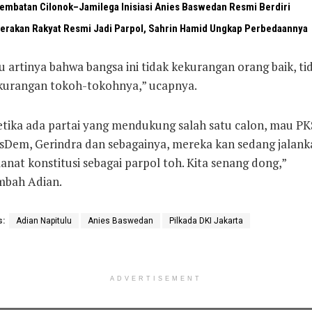
embatan Cilonok–Jamilega Inisiasi Anies Baswedan Resmi Berdiri
erakan Rakyat Resmi Jadi Parpol, Sahrin Hamid Ungkap Perbedaannya
u artinya bahwa bangsa ini tidak kekurangan orang baik, ti
kurangan tokoh-tokohnya,” ucapnya.
etika ada partai yang mendukung salah satu calon, mau PK
sDem, Gerindra dan sebagainya, mereka kan sedang jalank
nat konstitusi sebagai parpol toh. Kita senang dong,”
mbah Adian.
s:
Adian Napitulu
Anies Baswedan
Pilkada DKI Jakarta
ADVERTISEMENT