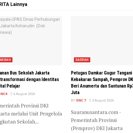
RITA
Lainnya
AERAH
DAERAH
anan Bus Sekolah Jakarta
Petugas Damkar Gugur Tangani
transformasi dengan Identitas
Kebakaran Sampah, Pemprov DK
ital Pelajar
Beri Anumerta dan Santunan Rp
Juta
SNC4
6 August 2026
BY
SNC 7
3 August 2026
merintah Provinsi DKI
Suaranusantara.com -
arta melalui Unit Pengelola
Pemerintah Provinsi
gkutan Sekolah...
(Pemprov) DKI Jakarta