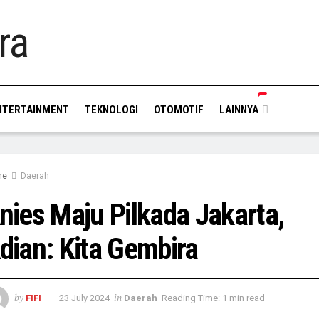
NTERTAINMENT
TEKNOLOGI
OTOMOTIF
LAINNYA
me
Daerah
nies Maju Pilkada Jakarta,
dian: Kita Gembira
by
in
FIFI
23 July 2024
Daerah
Reading Time: 1 min read