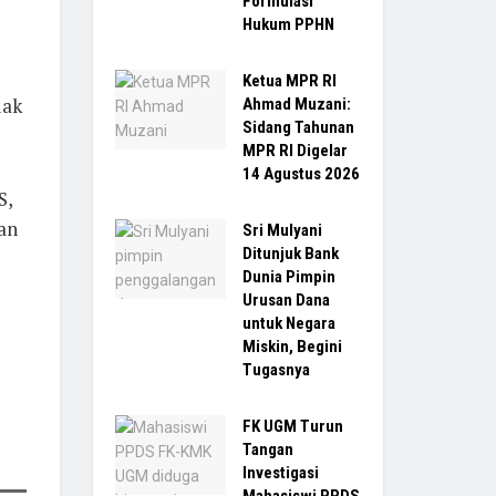
Formulasi
Hukum PPHN
Ketua MPR RI
dak
Ahmad Muzani:
Sidang Tahunan
MPR RI Digelar
14 Agustus 2026
S,
an
Sri Mulyani
Ditunjuk Bank
Dunia Pimpin
Urusan Dana
untuk Negara
Miskin, Begini
Tugasnya
FK UGM Turun
Tangan
Investigasi