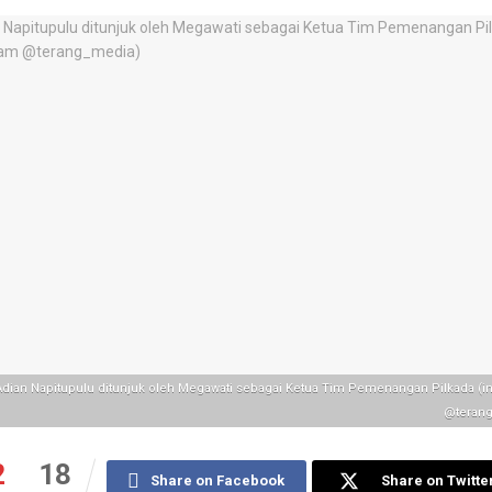
Adian Napitupulu ditunjuk oleh Megawati sebagai Ketua Tim Pemenangan Pilkada (i
@terang
2
18
Share on Facebook
Share on Twitte